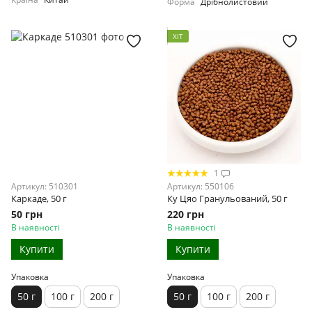
Форма
Дрібнолистовий
ХІТ
1
Артикул: 510301
Артикул: 550106
Каркаде, 50 г
Ку Цяо Гранульований, 50 г
50 грн
220 грн
В наявності
В наявності
Купити
Купити
Упаковка
Упаковка
50 г
100 г
200 г
50 г
100 г
200 г