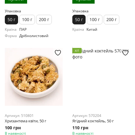
Упаковка
Упаковка
50 г
100 г
200 г
50 г
100 г
200 г
Країна
ПАР
Країна
Китай
Форма
Дрібнолистовий
ХІТ
Артикул: 510801
Артикул: 570204
Хризантема квіти, 50 г
Ягідний коктейль, 50 г
100 грн
110 грн
В наявності
В наявності