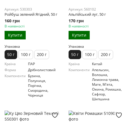
Артикул: 530303
Артикул: 560102
Ройбуш зелений Ягідний, 50 г
Альпійський луг, 50 г
160 грн
170 грн
В наявності
В наявності
Купити
Купити
Упаковка
Упаковка
50 г
100 г
200 г
50 г
100 г
200 г
Країна
ПАР
Країна
Китай
Форма
Дрібнолистовий
Компоненти
Апельсин,
Волошка,
Компоненти
Бузина,
Лимонна трава,
Полуниця,
Мате, М'ята,
Порічка,
Ожина, Ромашка,
Смородина,
Сафлор,
Чорниця
Шипшина