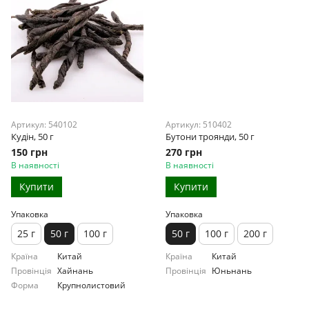
Артикул: 540102
Артикул: 510402
Кудін, 50 г
Бутони троянди, 50 г
150 грн
270 грн
В наявності
В наявності
Купити
Купити
Упаковка
Упаковка
25 г
50 г
100 г
50 г
100 г
200 г
Країна
Китай
Країна
Китай
Провінція
Хайнань
Провінція
Юньнань
Форма
Крупнолистовий