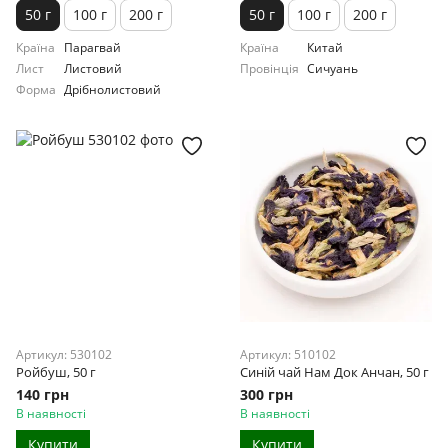
50 г
100 г
200 г
50 г
100 г
200 г
Країна
Парагвай
Країна
Китай
Лист
Листовий
Провінція
Сичуань
Форма
Дрібнолистовий
Артикул: 530102
Артикул: 510102
Ройбуш, 50 г
Синій чай Нам Док Анчан, 50 г
140 грн
300 грн
В наявності
В наявності
Купити
Купити