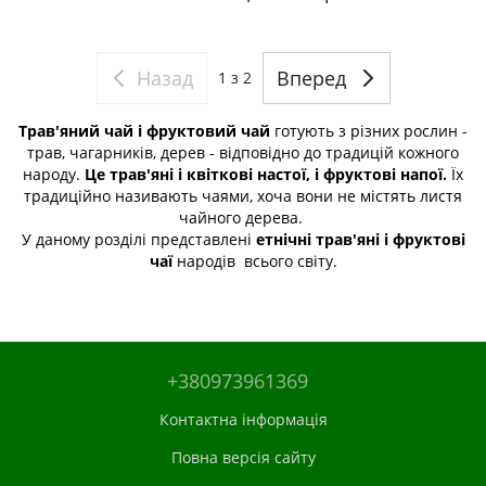
Назад
Вперед
1
з 2
Трав'яний чай і фруктовий чай
готують з різних рослин -
трав, чагарників, дерев - відповідно до традицій кожного
народу.
Це трав'яні і квіткові настої, і фруктові напої.
Їх
традиційно називають чаями, хоча вони не містять листя
чайного дерева.
У даному розділі представлені
етнічні трав'яні і фруктові
чаї
народів всього світу.
+380973961369
Контактна інформація
Повна версія сайту