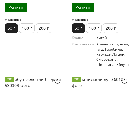
Купити
Купити
Упаковка
Упаковка
50 г
100 г
200 г
50 г
100 г
200 г
Країна
Китай
Компоненти
Апельсин, Бузина,
Глід, Горобина,
Каркаде, Лимон,
Смородина,
Шипшина, Яблуко
ХІТ
ХІТ