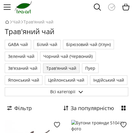
Чай
Трав'яний чай
Трав'яний чай
GABA чай
Білий чай
Бірюзовий чай (Улун)
Зелений чай
Чорний чай (Червоний)
Зв'язаний чай
Трав'яний чай
Пуер
Японський чай
Цейлонський чай
Індійський чай
Всі категорії
Кенійський чай
Чайні набори
Фільтр
За популярністю