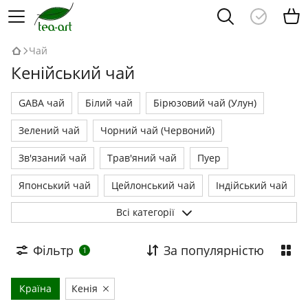
Чай
Кенійський чай
GABA чай
Білий чай
Бірюзовий чай (Улун)
Зелений чай
Чорний чай (Червоний)
Зв'язаний чай
Трав'яний чай
Пуер
Японський чай
Цейлонський чай
Індійський чай
Всі категорії
Кенійський чай
Чайні набори
Фільтр
За популярністю
1
Країна
Кенія