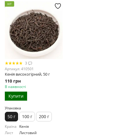
ХІТ
3
Артикул: 410501
Кенія високогірний, 50 г
110 грн
В наявності
Купити
Упаковка
50 г
100 г
200 г
Країна
Кенія
Лист
Листовий