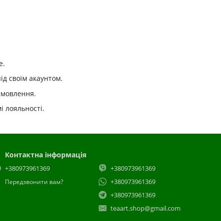
е.
ід своїм акаунтом.
замовлення.
і лояльності.
Контактна інформація
+380973961369
+380973961369
+380973961369
Передзвонити вам?
+380973961369
teaart.shop@gmail.com