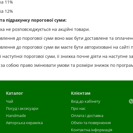
ка 11%
ка 12%
а підрахунку порогової суми:
а не розповсюджується на акційні товари.
влення до порогової суми воно має бути доставлене та оплачен
лення до порогової суми ви маєте бути авторизовані на сайті п
 наступної порогової суми, її знижка почне діяти на наступне 
 за собою право змінювати умови та розміри знижок по програм
Каталог
Клієнтам
Чай
Вхід до кабінету
Посуд і аксесуари
Про нас
Handmade
Оплата і доставка
Авторська кераміка
Обмін та повернення
Контактна інформація