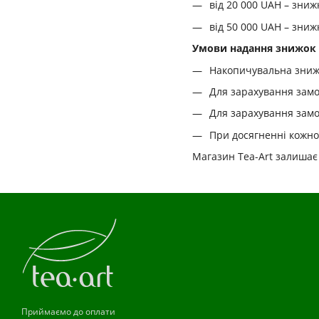
від 20 000 UAH – зниж
від 50 000 UAH – зниж
Умови надання знижок т
Накопичувальна знижк
Для зарахування замо
Для зарахування замов
При досягненні кожної
Магазин Tea-Art залишає
Приймаємо до оплати