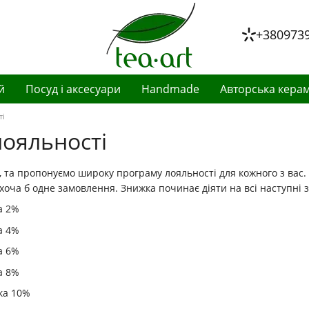
+380973
й
Посуд і аксесуари
Handmade
Авторська керам
ті
ояльності
, та пропонуємо широку програму лояльності для кожного з вас.
хоча б одне замовлення. Знижка починає діяти на всі наступні 
а 2%
а 4%
а 6%
а 8%
ка 10%