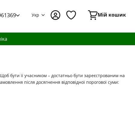
961369
Мій кошик
Укр
іка
 Щоб бути її учасником – достатньо бути зареєстрованим на
замовлення після досягнення відповідної порогової суми: