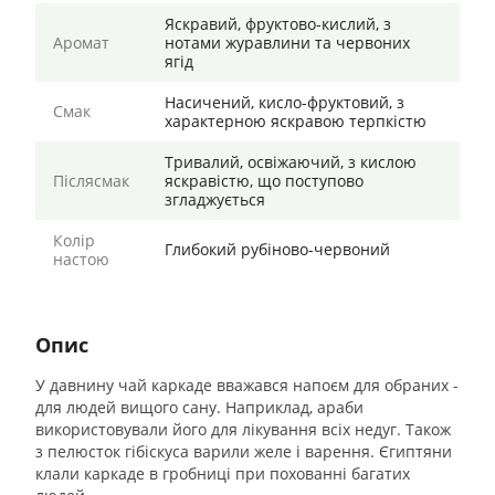
Яскравий, фруктово-кислий, з
Аромат
нотами журавлини та червоних
ягід
Насичений, кисло-фруктовий, з
Смак
характерною яскравою терпкістю
Тривалий, освіжаючий, з кислою
Післясмак
яскравістю, що поступово
згладжується
Колір
Глибокий рубіново-червоний
настою
Опис
У давнину чай каркаде вважався напоєм для обраних -
для людей вищого сану. Наприклад, араби
використовували його для лікування всіх недуг. Також
з пелюсток гібіскуса варили желе і варення. Єгиптяни
клали каркаде в гробниці при похованні багатих