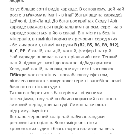
людей.
Існує більше сотні видів каркаде. В основному, цей чай
росте в м'якому кліматі - в Індії (батьківщина каркаде),
Цейлоні, Шрі-Ланці. До багатьох країнах Сходу і Азії
каркаде вважається національним напоєм. екрет чаю
каркаде ховається в його складі. Він містить безліч
мінералів, вітамінів і корисних речовин, серед яких
- бета-каротин, вітаміни групи
В (В2, В5, В6, В9, В12),
А, С, РР.
Є калій, кальцій, магній, фосфор і натрій.
Чай каркаде впливає на артеріальний тиск. Теплий
напій підвищує тиск і допомагає підбадьоритися.
Холодний напій, навпаки, знижує тиск і заспокоює.
Гібіскус
має сечогінну і послаблюючу ефектом,
лінолева кислота знижує холестерин і запобігає появі
бляшок на стінках судин.
Також він бореться з бактеріями і вірусними
інфекціями, тому чай особливо корисний в осінньо-
зимовий період при застуді. Лимонна кислота
підтримує імунітет.
Яскраво-червоний колір чай набуває завдяки
речовині антоціанів. Воно зміцнює стінки
кровоносних судин і благотворно впливає на весь