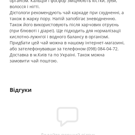
організм. Кальцій і фосфор зміцнюють кістки, зуби,
волосся і нігті.
Дієтологи рекомендують чай каркаде при схудненні, а
також в жарку пору. Напій запобігає зневодненню.
Також його використовують після харчових отруєнь
(при блювоті і діареї). Ще підходить для нормалізації
кислотно-лужнгої і водного балансу в організмі.
Придбати цей чай можна в нашому інтернет-магазині,
або зателефонувавши за телефоном (098) 084-04-72.
Доставка в м.Київ та по Україні. Також можна
замовити чай поштою.
Відгуки
Додайте перший відгук