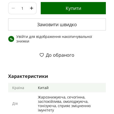
Купити
Замовити швидко
Увійти
для відображення накопичувальної
%
знижки
До обраного
Характеристики
Країна
Китай
Жарознижуюча, сечогінна,
заспокійлива, омолоджуюча,
Дія
тонізуюча, сприяє зміцненню
імунітету