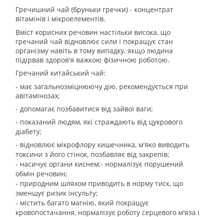
Гречишний чай (бруньки гречки) - концентрат
вітамінів і мікроелементів.
Вміст корисних речовин настільки висока, що
гречаний чай відновлює сили і покращує стан
організму навіть в тому випадку, якщо людина
підірвав здоров'я важкою фізичною роботою.
Гречаний китайський чай:
- має загальнозміцнюючу дію, рекомендується при
авітамінозах;
- допомагає позбавитися від зайвої ваги;
- показаний людям, які страждають від цукрового
діабету;
- відновлює мікрофлору кишечника, м'яко виводить
токсини з його стінок, позбавляє від закрепів;
- насичує органи киснем;- нормалізує порушений
обмін речовин;
- природним шляхом приводить в норму тиск, що
зменшує ризик інсульту;
- містить багато магнію, який покращує
кровопостачання, нормалізує роботу серцевого м'яза і