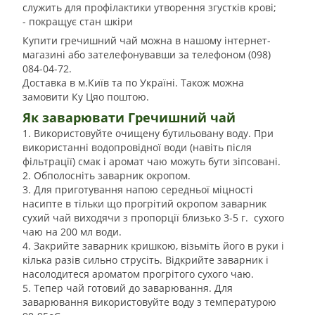
служить для профілактики утворення згустків крові;
- покращує стан шкіри
Купити гречишний чай можна в нашому інтернет-
магазині або зателефонувавши за телефоном (098)
084-04-72.
Доставка в м.Київ та по Україні. Також можна
замовити Ку Цяо поштою.
Як заварювати Гречишний чай
1. Використовуйте очищену бутильовану воду. При
використанні водопровідної води (навіть після
фільтрації) смак і аромат чаю можуть бути зіпсовані.
2. Обполосніть заварник окропом.
3. Для приготування напою середньої міцності
насипте в тільки що прогрітий окропом заварник
сухий чай виходячи з пропорції близько 3-5 г. сухого
чаю на 200 мл води.
4. Закрийте заварник кришкою, візьміть його в руки і
кілька разів сильно струсіть. Відкрийте заварник і
насолодитеся ароматом прогрітого сухого чаю.
5. Тепер чай готовий до заварювання. Для
заварювання використовуйте воду з температурою