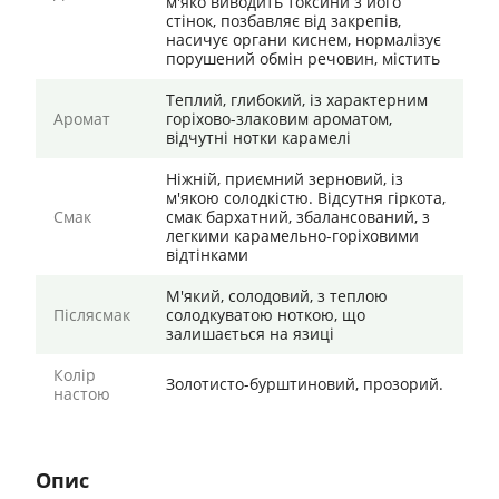
м'яко виводить токсини з його
стінок, позбавляє від закрепів,
насичує органи киснем, нормалізує
порушений обмін речовин, містить
Теплий, глибокий, із характерним
Аромат
горіхово-злаковим ароматом,
відчутні нотки карамелі
Ніжній, приємний зерновий, із
м'якою солодкістю. Відсутня гіркота,
Смак
смак бархатний, збалансований, з
легкими карамельно-горіховими
відтінками
М'який, солодовий, з теплою
Післясмак
солодкуватою ноткою, що
залишається на язиці
Колір
Золотисто-бурштиновий, прозорий.
настою
Опис