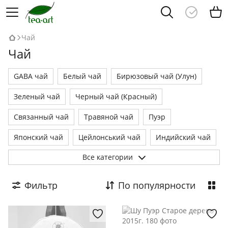
Чай
Чай
GABA чай
Белый чай
Бирюзовый чай (Улун)
Зеленый чай
Черный чай (Красный)
Связанный чай
Травяной чай
Пуэр
Японский чай
Цейлонський чай
Индийский чай
Все категории
Кенийский чай
Чайные наборы
Фильтр
По популярности