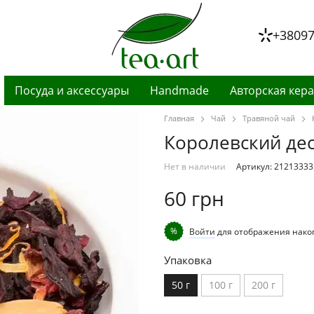
+3809
Посуда и аксессуары
Handmade
Авторская кер
Главная
Чай
Травяной чай
Королевский десе
Нет в наличии
Артикул: 21213333
60 грн
%
Войти
для отображения нако
Упаковка
50 г
100 г
200 г