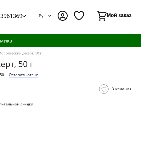
73961369
Рус
Мой заказ
амика
Королевский десерт, 50 г
рт, 50 г
50
Оставить отзыв
В желания
пительной скидки