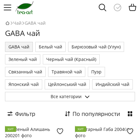
Чай
GABA чай
GABA чай
GABA чай
Белый чай
Бирюзовый чай (Улун)
Зеленый чай
Черный чай (Красный)
Связанный чай
Травяной чай
Пуэр
Японский чай
Цейлонський чай
Индийский чай
Все категории
Кенийский чай
Чайные наборы
Фильтр
По популярности
ХИТ
ХИТ