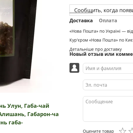
Сообщить, когда появ
Доставка
Оплата
«Нова Пошта» по Україні — від
Кур'єром «Нова Пошта» по Києв
Детальніше про доставку
Новый отзыв или комм
ь Улун, Габа-чай
Алишань, Габарон-ча
ь габа-
Оцените товар