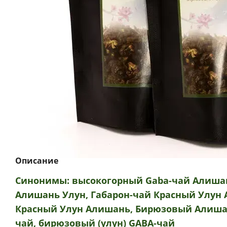
Описание
Синонимы: высокогорный Gaba-чай Алишан
Алишань Улун, Габарон-чай Красный Улун 
Красный Улун Алишань, Бирюзовый Алишан
чай,
бирюзовый (улун) GABA-чай