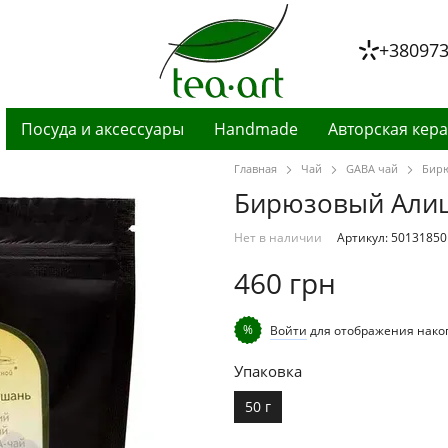
+38097
Посуда и аксессуары
Handmade
Авторская кер
Главная
Чай
GABA чай
Бирю
Бирюзовый Алиш
Нет в наличии
Артикул: 50131850
460 грн
%
Войти
для отображения нако
Упаковка
50 г