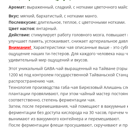
Аромат:
выраженный, сладкий, с нотками цветочного майс
Вкус:
мягкий, бархатистый, с нотками манго.
Послевкусие:
длительное, теплое, с цветочными нотками.
Цвет настоя:
янтарный.
Действие:
стимулирует работу головного мозга, повышае
улучшает память, успокаивает, снижает артериальное давл
Внимание!
Характеристики чая описанные выше - это су
ощущение наших ти-тестеров. Для каждого человека наш ч
удивительный мир ощущений и вкусов.
Этот уникальный GABA-чай выращенный на Тайване (горы
1200 м) под контролем государственной Тайваньской Стан
распространению чая.
Технология производства габа-чая Бирюзовый Алишань с
плантации провяливают, при этом чайный мастер постоянн
соответственно, степень ферментации чая.
Затем, после перемешивания, чай помещают в вакуумные 
ферментации без доступа кислорода на 30 часов, причем ч
вынимают из вакуумного контейнера и перемешивают.
После ферментации флеши просушивают, скручивают и пр