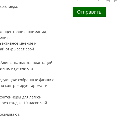
кого меда.
Отправить
т концентрацию внимания,
ение.
бъективное мнение и
ай открывает свой
 Алишань, высота плантаций
ции по изучению и
ледующая: собранные флэши с
о контролирует аромат и,
контейнеры для легкой
ерез каждые 10 часов чай
окаливают.