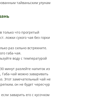
рованным тайваньским улунам
шань
в только что прогретый
т. ложки сухого чая без горки
олько раз сильно встряхните.
ого габа-чая.
льзуйте воду с температурой
30 минут разлейте напиток из
. Габа-чай можно заваривать
аз. Этот замечательный чай не
репким, он не будет чересчур
если заварить его с кусочком