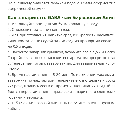
По внешнему виду этот габа-чай
подобен сильноферменти
сферической скрутки.
Как заваривать GABA-чай Бирюзовый Али
1. Используйте очищенную бутилированную воду.
2. Ополосните заварник кипятком.
3. Для приготовления напитка средней крепости насыпьте 
кипятком заварник сухой чай исходя из пропорции около 1 с
на 0,5 л воды.
4. Закройте заварник крышкой, возьмите его в руки и неск
Откройте заварник и насладитесь ароматом прогретого сух
5. Теперь чай готов к завариванию. Для заваривания испо
90-95оС.
6. Время настаивания — 5-20 мин. По истечении максимум 
заварника по чашкам или перелейте его в отдельный сосуд
2-3 раза, в зависимости от времени настаивания каждый р
боится перестаивания — даже если заварить его слишком к
горьким и терпким.
7. Габа-чай Бирюзовый Алишань получится очень вкусным, 
лайма.