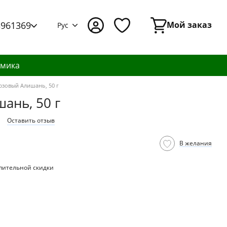
3961369
Мой заказ
Рус
амика
зовый Алишань, 50 г
ань, 50 г
Оставить отзыв
В желания
пительной скидки