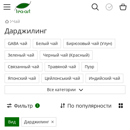
Чай
Дарджилинг
GABA чай
Белый чай
Бирюзовый чай (Улун)
Зеленый чай
Черный чай (Красный)
Связанный чай
Травяной чай
Пуэр
Японский чай
Цейлонський чай
Индийский чай
Все категории
Кенийский чай
Чайные наборы
Фильтр
По популярности
1
Вид
Дарджилинг