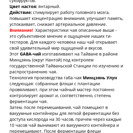
сухофруктов.
Цвет настоя:
янтарный.
Действие:
стимулирует работу головного мозга,
повышает концентрацию внимания, улучшает память,
успокаивает, снижает артериальное давление.
Внимание!
Характеристики чая описанные выше -
это субъективное мнение и ощущение наших ти-
тестеров. Для каждого человека наш чай открывает
свой удивительный мир ощущений и вкусов.
Этот
GABA-чай
изготавливают на Тайване в районе
Минцзянь
(округ Нантой) под контролем
государственной Тайваньской Станции по изучению и
распространению чая.
Технология производства габа-чая
Минцзянь Улун
следующая: собранные флэши с плантации
провяливают, при этом чайный мастер постоянно
контролирует аромат и, соответственно, степень
ферментации чая.
Затем, после перемешивания, чай помещают в
вакуумные контейнеры для легкой ферментации без
доступа кислорода на 30 часов, причем через каждые
10 часов чай ​​вынимают из вакуумного контейнера и
перемешивают. После ферментации флеши