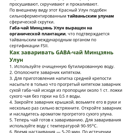
просушивают, скручивают и прокаливают.
По внешнему виду этот Красный Улун подобен
сильноферментированным
тайваньским улунам
сферической скрутки.
Габа-чай Минцзянь Улун выращен на
органической плантации
, что подтверждается
тайваньским международным органом по
сертификации FSII.
Как заваривать GABA-чай Минцзянь
Улун
1. Используйте очищенную бутилированную воду.
2. Ополосните заварник кипятком.
3. Для приготовления напитка средней крепости
насыпьте в только что прогретый кипятком заварник
сухой габа-чай исходя из пропорции около 1 ст. ложки
сухого чая без горки на 0,5 л воды.
4. Закройте заварник крышкой, возьмите его в руки и
несколько раз сильно встряхните. Откройте заварник
и насладитесь ароматом прогретого сухого улуна
.
5. Теперь чай готов к завариванию. Для заваривания
о
используйте воду с температурой 90-95
С.
6. Время настаивания — 5-20 мин. По истечении