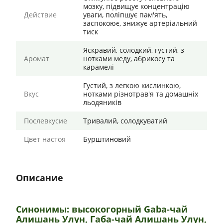
мозку, підвищує концентрацію
Действие
уваги, поліпшує пам'ять,
заспокоює, знижує артеріальний
тиск
Яскравий, солодкий, густий, з
Аромат
нотками меду, абрикосу та
карамелі
Густий, з легкою кислинкою,
Вкус
нотками різнотрав'я та домашніх
льодяників
Послевкусие
Тривалий, солодкуватий
Цвет настоя
Бурштиновий
Описание
Синонимы: высокогорный Gaba-чай
Алишань Улун, Габа-чай Алишань Улун,