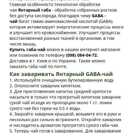
Главная особенносто технологии обработки
чая
Янтарный габа
- обработка собранных ростков
без доступа кислорода, благодаря чему
GABA -
чай
богат гамма-аминомасляной кислотой (GABA),
которая активизирует энергетические процессы мозга
и улучшает его кровоснабжение. Улучшает процессы
восстановления разных тканей в организме, в том
числе мышц.
Купить габа-чай
можно в нашем интернет-магазине
или позвонив по телефону
(098) 084-04-72.
Доставка в г. Киев и по Украине. Также можно
заказать габа-чай по почте.
Как заваривать Янтарный GABA-чай
1. Используйте очищенную бутилированную воду.
2. Ополосните заварник кипятком.
3. Для приготовления напитка средней крепости
насыпьте в только что прогретый кипятком заварник
сухой чай исходя из пропорции около 1 ст. ложки
сухого чая без горки на 0,5 л воды.
4. Закройте заварник крышкой, возьмите его в руки и
несколько раз сильно встряхните. Откройте заварник
и насладитесь ароматом прогретого сухого габа-чая.
5. Теперь чай готов к завариванию. Для заваривания