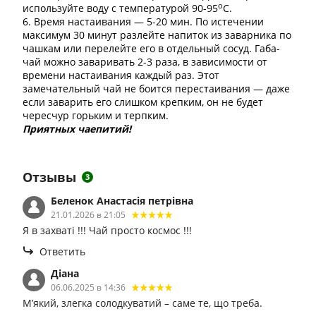
о
используйте воду с температурой 90-95
С.
6. Время настаивания — 5-20 мин. По истечении
максимум 30 минут разлейте напиток из заварника по
чашкам или перелейте его в отдельный сосуд. Габа-
чай можно заваривать 2-3 раза, в зависимости от
времени настаивания каждый раз. Этот
замечательный чай не боится перестаивания — даже
если заварить его слишком крепким, он не будет
чересчур горьким и терпким.
Приятных чаепитий!
Отзывы
3
Беленок Анастасія петрівна
21.01.2026 в 21:05
Я в захваті !!! Чай просто космос !!!
Ответить
Діана
06.06.2025 в 14:36
М’який, злегка солодкуватий – саме те, що треба.