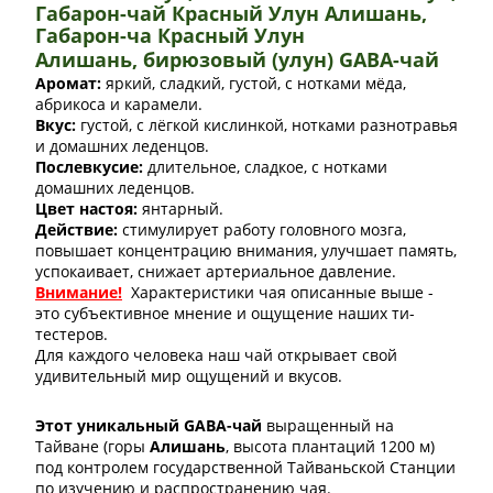
Габарон-чай Красный Улун Алишань,
Габарон-ча Красный Улун
Алишань,
бирюзовый (улун) GABA-чай
Аромат:
яркий, сладкий, густой, с нотками мёда,
абрикоса и карамели.
Вкус:
густой, с лёгкой кислинкой, нотками разнотравья
и домашних леденцов.
Послевкусие:
длительное, сладкое, с нотками
домашних леденцов.
Цвет настоя:
янтарный.
Действие:
стимулирует работу головного мозга,
повышает концентрацию внимания, улучшает память,
успокаивает, снижает артериальное давление.
Внимание!
Характеристики чая описанные выше -
это субъективное мнение и ощущение наших ти-
тестеров.
Для каждого человека наш чай открывает свой
удивительный мир ощущений и вкусов.
Этот уникальный GABA-чай
выращенный на
Тайване (горы
Алишань
, высота плантаций 1200 м)
под контролем государственной Тайваньской Станции
по изучению и распространению чая.