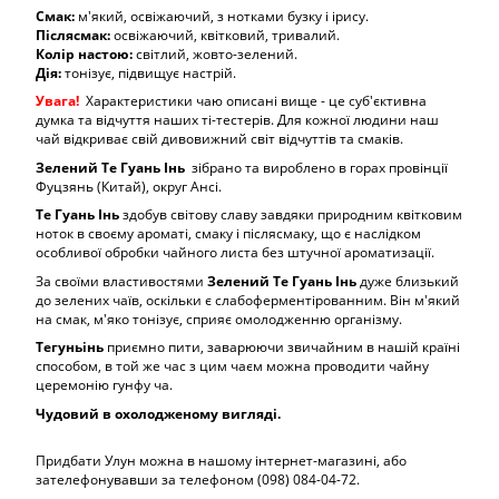
Смак:
м'який, освіжаючий, з нотками бузку і ірису.
Післясмак:
освіжаючий, квітковий, тривалий.
Колір настою:
світлий, жовто-зелений.
Дія:
тонізує, підвищує настрій.
Увага!
Характеристики чаю описані вище - це суб'єктивна
думка та відчуття наших ті-тестерів. Для кожної людини наш
чай відкриває свій дивовижний світ відчуттів та смаків.
Зелений Те Гуань Інь
зібрано та вироблено в горах провінції
Фуцзянь (Китай), округ Ансі.
Те Гуань Інь
здобув світову славу завдяки природним квітковим
ноток в своєму ароматі, смаку і післясмаку, що є наслідком
особливої ​​обробки чайного листа без штучної ароматизації.
За своїми властивостями
Зелений Те Гуань Інь
дуже близький
до зелених чаїв, оскільки є слабоферментірованним. Він м'який
на смак, м'яко тонізує, сприяє омолодженню організму.
Тегуньінь
приємно пити, заварюючи звичайним в нашій країні
способом, в той же час з цим чаєм можна проводити чайну
церемонію гунфу ча.
Чудовий в охолодженому вигляді.
Придбати Улун можна в нашому інтернет-магазині, або
зателефонувавши за телефоном (098) 084-04-72.