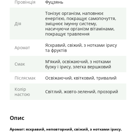
Провінція
Фуцзянь
Тонізує організм, наповнює
енергією, покращує самопочуття,
Дія
зміцнює імунну систему,
насичуючи організм вітамінами,
покращує травлення
Яскравий, свіжий, з нотками ірису
Аромат
та фруктів
М'який, освіжаючий, з нотками
Смак
бузку і ірису, злегка вершковий
Післясмак
Освіжаючий, квітковий, тривалий
Колір
Світлий, жовто-зелений, прозорий
настою
Опис
Аромат:
яскравий, неповторний, свіжий, з нотками ірису.