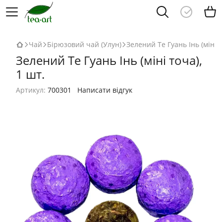
Чай
Бірюзовий чай (Улун)
Зелений Те Гуань Інь (міні т
Зелений Те Гуань Інь (міні точа),
1 шт.
Артикул:
700301
Написати відгук