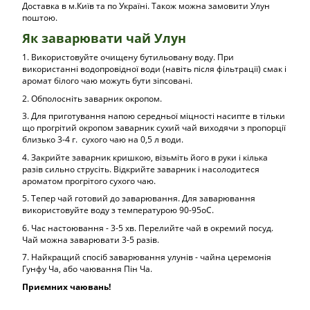
Доставка в м.Київ та по Україні. Також можна замовити Улун
поштою.
Як заварювати чай Улун
1. Використовуйте очищену бутильовану воду. При
використанні водопровідної води (навіть після фільтрації) смак і
аромат білого чаю можуть бути зіпсовані.
2. Обполосніть заварник окропом.
3. Для приготування напою середньої міцності насипте в тільки
що прогрітий окропом заварник сухий чай виходячи з пропорції
близько 3-4 г. сухого чаю на 0,5 л води.
4. Закрийте заварник кришкою, візьміть його в руки і кілька
разів сильно струсіть. Відкрийте заварник і насолодитеся
ароматом прогрітого сухого чаю.
5. Тепер чай готовий до заварювання. Для заварювання
використовуйте воду з температурою 90-95оС.
6. Час настоювання - 3-5 хв. Перелийте чай в окремий посуд.
Чай можна заварювати 3-5 разів.
7. Найкращий спосіб заварювання улунів - чайна церемонія
Гунфу Ча, або чаювання Пін Ча.
Приємних чаювань!