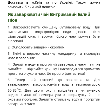
Доставка в м.Київ та по Україні. Також можна
замовити білий чай поштою.
Як заварювати чай Витриманий Білий
Піон
1. Використовуйте очищену бутильовану воду. При
використанні водопровідної води (навіть після
фільтрації) смак і аромат білого чаю можуть бути
зіпсовані.
2. Обполосніть заварник окропом.
3. Зніміть верхню частину мандарину та покладіть
його в заварник.
4. Залийте воду в прогрітий заварник з чаєм і тут же
вилийте її. Відкрийте кришку і насолодитеся ароматом
прогрітого сухого чаю. Це просто фантастика!
5. Тепер чай готовий до заварювання. Для
заварювання використовуйте воду з температурою
о
60-85
С. Для цього окріп змішайте з кип'яченою
водою кімнатної температури з розрахунку 2: 1 в
окремій посудині. Залийте отриману воду в прогрітий
заварник з чаєм.