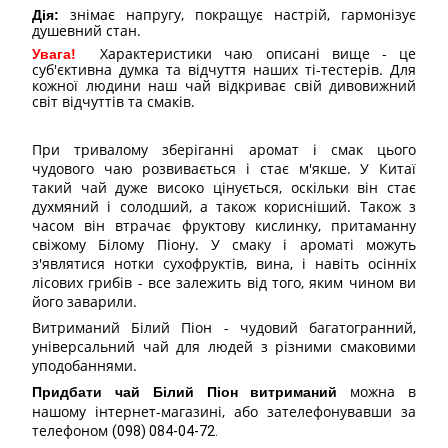
знімає напругу, покращує настрій, гармонізує
Дія:
душевний стан.
Характеристики чаю описані вище - це
Увага!
суб'єктивна думка та відчуття наших ті-тестерів. Для
кожної людини наш чай відкриває свій дивовижний
світ відчуттів та смаків.
При тривалому зберіганні аромат і смак цього
чудового чаю розвивається і стає м'якше. У Китаї
такий чай дуже високо цінується, оскільки він стає
духмяний і солодший, а також корисніший. Також з
часом він втрачає фруктову кислинку, притаманну
свіжому Білому Піону. У смаку і ароматі можуть
з'являтися нотки сухофруктів, вина, і навіть осінніх
лісових грибів - все залежить від того, яким чином ви
його заварили.
Витриманий Білий Піон - чудовий багатогранний,
універсальний чай для людей з різними смаковими
уподобаннями.
можна в
Придбати чай Білий Піон витриманий
нашому інтернет-магазині, або зателефонувавши за
телефоном
(098) 084-04-72.