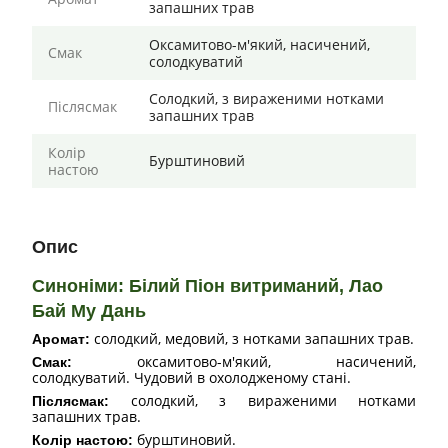
запашних трав
Оксамитово-м'який, насичений,
Смак
солодкуватий
Солодкий, з вираженими нотками
Післясмак
запашних трав
Колір
Бурштиновий
настою
Опис
Синоніми: Білий Піон витриманий, Лао
Бай Му Дань
солодкий, медовий, з нотками запашних трав.
Аромат:
оксамитово-м'який, насичений,
Смак:
солодкуватий.
Чудовий в охолодженому стані.
солодкий, з вираженими нотками
Післясмак:
запашних трав.
бурштиновий.
Колір настою: