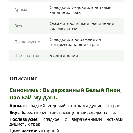
Солодкий, медовий, з нотками
Аромат
запашних трав
Оксамитово-м'який, насичений,
Вкус
солодкуватий
Солодкий, з вираженими
Послевкусие
нотками запашних трав
Цвет настоя
Бурштиновий
Описание
Синонимы: Выдержанный Белый Пион,
Лао Бай Му Дань
Аромат:
сладкий, медовый, с нотками душистых трав.
Вкус:
бархатно-мягкий, насыщенный, сладковатый.
Послевкусие:
сладкое, с выраженными нотками
душистых трав.
Цвет настоя:
янтарный.