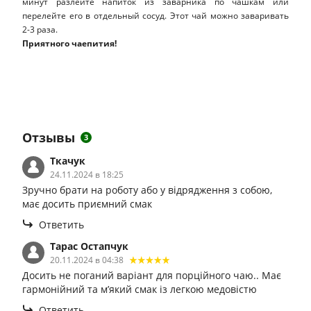
минут разлейте напиток из заварника по чашкам или
перелейте его в отдельный сосуд. Этот чай можно заваривать
2-3 раза.
Приятного чаепития!
Отзывы
3
Ткачук
24.11.2024 в 18:25
Зручно брати на роботу або у відрядження з собою,
має досить приємний смак
Ответить
Тарас Остапчук
20.11.2024 в 04:38
Досить не поганий варіант для порційного чаю.. Має
гармонійний та м’який смак із легкою медовістю
Ответить