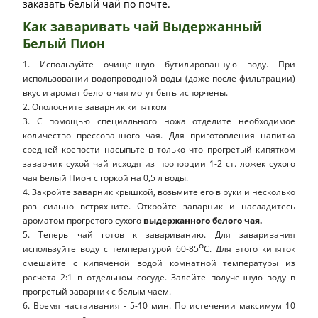
заказать белый чай по почте.
Как заваривать чай Выдержанный
Белый Пион
1. Используйте очищенную бутилированную воду. При
использовании водопроводной воды (даже после фильтрации)
вкус и аромат белого чая могут быть испорчены.
2. Ополосните заварник кипятком
3. С помощью специального ножа отделите необходимое
количество прессованного чая. Для приготовления напитка
средней крепости насыпьте в только что прогретый кипятком
заварник сухой чай исходя из пропорции 1-2 ст. ложек сухого
чая Белый Пион с горкой на 0,5 л воды.
4. Закройте заварник крышкой, возьмите его в руки и несколько
раз сильно встряхните. Откройте заварник и насладитесь
ароматом прогретого сухого
выдержанного
белого чая.
5. Теперь чай готов к завариванию. Для заваривания
о
используйте воду с температурой 60-85
С. Для этого кипяток
смешайте с кипяченой водой комнатной температуры из
расчета 2:1 в отдельном сосуде. Залейте полученную воду в
прогретый заварник с белым чаем.
6. Время настаивания - 5-10 мин. По истечении максимум 10