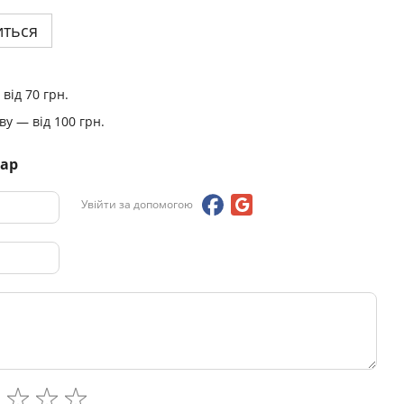
иться
від 70 грн.
у — від 100 грн.
тар
Увійти за допомогою