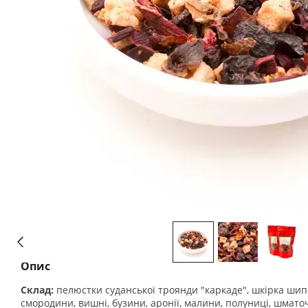
Опис
Склад:
пелюстки суданської троянди "каркаде", шкірка ши
смородини, вишні, бузини, аронії, малини, полуниці, шмато