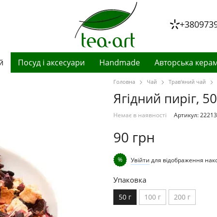
+380973
й
Посуд і аксесуари
Handmade
Авторська керам
Головна
Чай
Трав'яний чай
Ягідний пиріг, 50
Немає в наявності
Артикул: 2221
90 грн
%
Увійти
для відображення нак
Упаковка
50 г
100 г
200 г