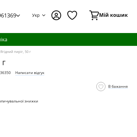
961369
Мій кошик
Укр
іка
Ягідний пиріг, 50 г
 г
336350
Написати відгук
В бажання
опичувальної знижки