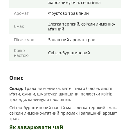
жарознижуюча, сечогінна
Аромат
Фруктово-трав'яний
Злегка терпкий, свіжий лимонно-
Смак
м'ятний
Післясмак
Запашний аромат трав
Колір
Світло-бурштиновий
настою
Опис
Склад:
Трава лимонника, мате, гінкго білоба, листя
м'яти, ожини, шматочки шипшини, пелюстки квітів
троянди, календули і волошки.
Світло-бурштиновий настій має злегка терпкий смак,
свіжий лимонно-м'ятний присмак і запашний аромат
трав.
Як заварювати чай