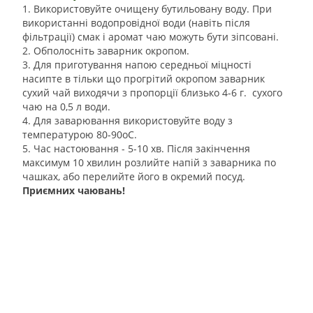
1. Використовуйте очищену бутильовану воду. При
використанні водопровідної води (навіть після
фільтрації) смак і аромат чаю можуть бути зіпсовані.
2. Обполосніть заварник окропом.
3. Для приготування напою середньої міцності
насипте в тільки що прогрітий окропом заварник
сухий чай виходячи з пропорції близько 4-6 г. сухого
чаю на 0,5 л води.
4. Для заварювання використовуйте воду з
температурою 80-90оС.
5. Час настоювання - 5-10 хв. Після закінчення
максимум 10 хвилин розлийте напій з заварника по
чашках, або перелийте його в окремий посуд.
Приємних чаювань!