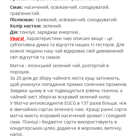
Смак:
насичений, освіжаючий, солодкуватий,
трав'янистий.
Післясмак:
тривалий, освіжаючий, солодкуватий.
Колір настою:
зелений.
Дія:
тонізує, заряджає енергією.
Увага!
Характеристики чаю описані вище - це
суб'єктивна думка та відчуття наших ті-тестерів. Для
кожної людини наш чай відкриває свій дивовижний
світ відчуттів та смаків.
Матча - японський зелений чай, розтертий в
порошок.
За 20 днів до збору чайного листа кущі затінюють,
щоб уникнути попадання прямих сонячних променів.
Завдяки цьому в чаї підвищується рівень теаніна, а
чайний лист зберігає яскравий зелений колір.
У Матча антиоксидантів EGCG в 137 разів більше, ніж
в звичайних сортах зеленого чаю. Кращі ранні сорти
матча мають яскравий насичений аромат і солодкий
смак. Пізніші і бюджетні сорти використовують в
кондитерських цілях, додаючи в морозиво, випічку,
напої.