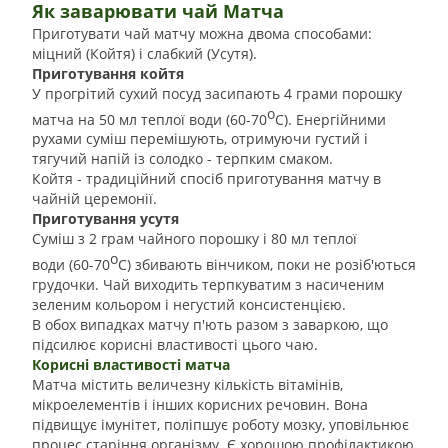
Як заварювати чай Матча
Приготувати чай матчу можна двома способами:
міцний (Койтя) і слабкий (Усутя).
Приготування койтя
У прогрітий сухий посуд засипають 4 грами порошку
о
матча на 50 мл теплої води (60-70
С). Енергійними
рухами суміш перемішують, отримуючи густий і
тягучий напій із солодко - терпким смаком.
Койтя - традиційний спосіб приготування матчу в
чайній церемонії.
Приготування усутя
Суміш з 2 грам чайного порошку і 80 мл теплої
о
води (60-70
С) збивають вінчиком, поки не розіб'ються
грудочки. Чай виходить терпкуватим з насиченим
зеленим кольором і негустий консистенцією.
В обох випадках матчу п'ють разом з заваркою, що
підсилює корисні властивості цього чаю.
Корисні властивості матча
Матча містить величезну кількість вітамінів,
мікроелементів і інших корисних речовин. Вона
підвищує імунітет, поліпшує роботу мозку, уповільнює
процес старіння організму. Є хорошою профілактикою