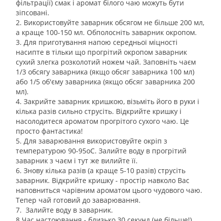
фільтрації) смак і аромат білого чаю можуть бути
зіпсовані.
2. Використовуйте заварник обсягом не більше 200 мл,
а краще 100-150 мл. Обполосніть заварник окропом.
3. Для приготування напою середньої міцності
насипте в тільки що прогрітий окропом заварник
сухий злегка розколотий ножем чай. Заповніть чаєм
1/3 обсягу заварника (якщо обсяг заварника 100 мл)
або 1/5 об'єму заварника (якщо обсяг заварника 200
мл).
4. Закрийте заварник кришкою, візьміть його в руки і
кілька разів сильно струсіть. Відкрийте кришку і
насолодитеся ароматом прогрітого сухого чаю. Це
просто фантастика!
5. Для заварювання використовуйте окріп з
температурою 90-95оС. Залийте воду в прогрітий
заварник з чаєм і тут же вилийте її.
6. Знову кілька разів (а краще 5-10 разів) струсіть
заварник. Відкрийте кришку - простір навколо Вас
наповниться чарівним ароматом цього чудового чаю.
Тепер чай готовий до заварювання.
7. Залийте воду в заварник.
8.Час настоювання - близько 30 секунд (не більше!).