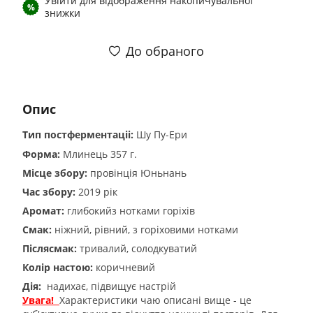
Увійти
для відображення накопичувальної
%
знижки
До обраного
Опис
Тип постферментаціі:
Шу Пу-Ери
Форма:
Млинець 357 г.
Місце збору:
провінція Юньнань
Час збору:
2019 рік
Аромат:
глибокийз нотками горіхів
Смак:
ніжний, рівний, з горіховими нотками
Післясмак:
тривалий, солодкуватий
Колір настою:
коричневий
Дія:
надихає, підвищує настрій
Увага!
Характеристики чаю описані вище - це