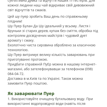
суб'єктивна думка та відчуття наших ті-тестерів. Для
кожної людини наш чай відкриває свій дивовижний
світ відчуттів та смаків.
Цей шу пуер зробить Ваш день по справжньому
плідним!
Шу Пуер Булан Да Шу ідеальний у всьому. Листя і
бруньки зі старих дерев, купаж без сміття, обробка під
контролем досвідчених майстрів і чудовий дует
аромату і смаку.
Екологічно чиста сировина оброблено за класичною
технологією.
Шу Пуер витримує велику кількість заварювань при
приготуванні протокою.
Придбати справжній ПуЕр можна в нашому інтернет-
магазині, або зателефонувавши за телефоном (098)
084-04-72.
Доставка в м.Київ та по Україні. Також можна
замовити Пуер поштою.
Як заварювати Пуер
1. Використовуйте очищену бутильовану воду. При
використанні водопровідної води (навіть після