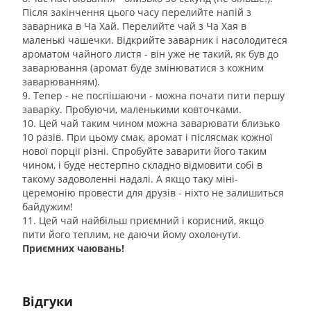
Після закінчення цього часу перелийте напій з
заварника в Ча Хай. Перелийте чай з Ча Хая в
маленькі чашечки. Відкрийте заварник і насолодитеся
ароматом чайного листя - він уже не такий, як був до
заварювання (аромат буде змінюватися з кожним
заварюванням).
9. Тепер - не поспішаючи - можна почати пити першу
заварку. Пробуючи, маленькими ковточками.
10. Цей чай таким чином можна заварювати близько
10 разів. При цьому смак, аромат і післясмак кожної
нової порції різні. Спробуйте заварити його таким
чином, і буде нестерпно складно відмовити собі в
такому задоволенні надалі. А якщо таку міні-
церемонію провести для друзів - ніхто не залишиться
байдужим!
11. Цей чай найбільш приємний і корисний, якщо
пити його теплим, не даючи йому охолонути.
Приємних чаювань!
Відгуки