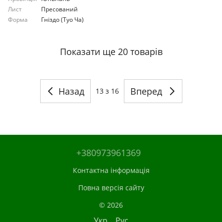
Лист
Пресований
Форма
Гніздо (Туо Ча)
Показати ще 20 товарів
Назад
Вперед
13
з 16
+380973961369
Контактна інформація
Повна версія сайту
© 2026
Укр
Рус