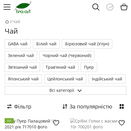
Чай
Чай
GABA чай
Білий чай
Бірюзовий чай (Улун)
Зелений чай
Чорний чай (Червоний)
Зв'язаний чай
Трав'яний чай
Пуер
Японський чай
Цейлонський чай
Індійський чай
Всі категорії
Кенійський чай
Чайні набори
Фільтр
За популярністю
ХІТ