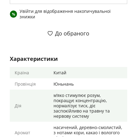
Увійти
для відображення накопичувальної
%
знижки
До обраного
Характеристики
Країна
Китай
Провінція
Юньнань
м’яко стимулює розум,
покращує концентрацію,
Дія
нормалізує тиск, діє
заспокійливо на травну та
нервову систему
насичений, деревно-смолистий,
Аромат
з нотами кори, какао і вологого