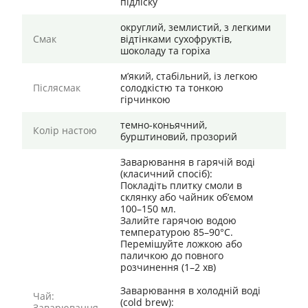
підліску
округлий, землистий, з легкими
Смак
відтінками сухофруктів,
шоколаду та горіха
м’який, стабільний, із легкою
Післясмак
солодкістю та тонкою
гірчинкою
темно-коньячний,
Колір настою
бурштиновий, прозорий
Заварювання в гарячій воді
(класичний спосіб):
Покладіть плитку смоли в
склянку або чайник об’ємом
100–150 мл.
Залийте гарячою водою
температурою 85–90°C.
Перемішуйте ложкою або
паличкою до повного
розчинення (1–2 хв)
Заварювання в холодній воді
Чай:
(cold brew):
Заварювання