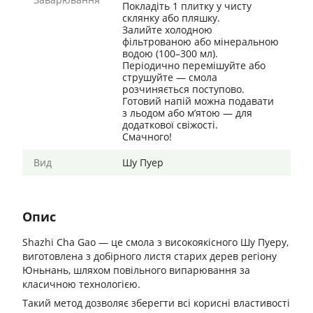
Покладіть 1 плитку у чисту
склянку або пляшку.
Залийте холодною
фільтрованою або мінеральною
водою (100–300 мл).
Періодично перемішуйте або
струшуйте — смола
розчиняється поступово.
Готовий напій можна подавати
з льодом або м’ятою — для
додаткової свіжості.
Смачного!
Вид
Шу Пуер
Опис
Shazhi Cha Gao — це смола з високоякісного Шу Пуеру,
виготовлена з добірного листя старих дерев регіону
Юньнань, шляхом повільного випарювання за
класичною технологією.
Такий метод дозволяє зберегти всі корисні властивості