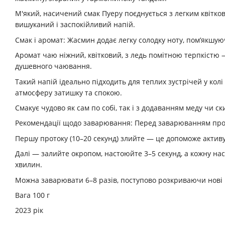
М'який, насичений смак Пуеру поєднується з легким квітк
вишуканий і заспокійливий напій.
Смак і аромат: Жасмин додає легку солодку ноту, пом’якшу
Аромат чаю ніжний, квітковий, з ледь помітною терпкістю 
душевного чаювання.
Такий напій ідеально підходить для теплих зустрічей у колі
атмосферу затишку та спокою.
Смакує чудово як сам по собі, так і з додаванням меду чи с
Рекомендації щодо заварювання: Перед заварюванням прог
Першу протоку (10–20 секунд) злийте — це допоможе актив
Далі — залийте окропом, настоюйте 3–5 секунд, а кожну нас
хвилин.
Можна заварювати 6–8 разів, поступово розкриваючи нові в
Вага 100 г
2023 рік