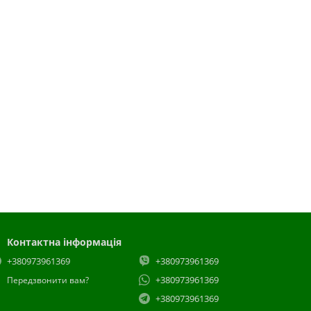
Контактна інформація
+380973961369
+380973961369
+380973961369
Передзвонити вам?
+380973961369