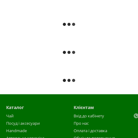
Каталог
Клієнтам
Чай
Вхід до кабінету
Посуд і аксесуари
Про нас
Handmade
Оплата і доставка
Авторська кераміка
Обмін та повернення