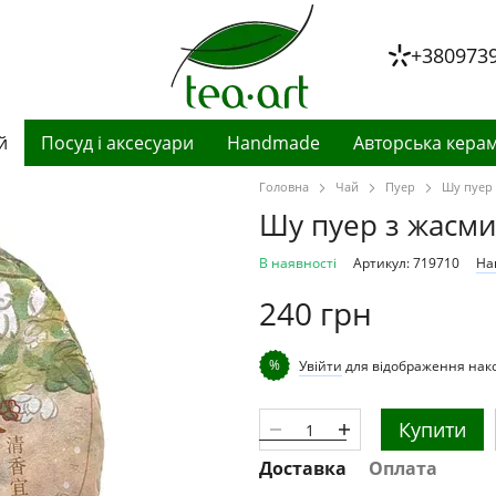
+380973
й
Посуд і аксесуари
Handmade
Авторська керам
Головна
Чай
Пуер
Шу пуер 
Шу пуер з жасмин
В наявності
Артикул: 719710
На
240 грн
%
Увійти
для відображення нак
Купити
Доставка
Оплата