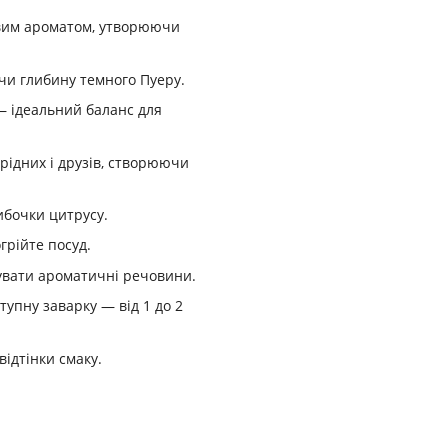
овим ароматом, утворюючи
ючи глибину темного Пуеру.
— ідеальний баланс для
 рідних і друзів, створюючи
кибочки цитрусу.
рійте посуд.
увати ароматичні речовини.
тупну заварку — від 1 до 2
ідтінки смаку.