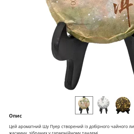
Опис
Цей ароматний Шу Пуер створений із добірного чайного лис
жасмину, зібраних у гармонійному тандемі.