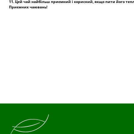
11. Цей чай найбільш приємний і корисний, якщо пити його теп
Приємних чаювань!