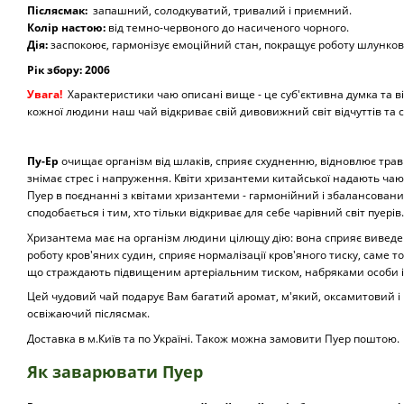
Післясмак:
запашний, солодкуватий, тривалий і приємний.
Колір настою:
від темно-червоного до насиченого чорного.
Дія:
заспокоює, гармонізує емоційний стан, покращує роботу шлунков
Рік збору: 2006
Увага!
Характеристики чаю описані вище - це суб'єктивна думка та ві
кожної людини наш чай відкриває свій дивовижний світ відчуттів та с
Пу-Ер
очищає організм від шлаків, сприяє схудненню, відновлює трав
знімає стрес і напруження. Квіти хризантеми китайської надають ча
Пуер в поєднанні з квітами хризантеми - гармонійний і збалансовани
сподобається і тим, хто тільки відкриває для себе чарівний світ пуерів.
Хризантема має на організм людини цілющу дію: вона сприяє виведе
роботу кров'яних судин, сприяє нормалізації кров'яного тиску, саме
що страждають підвищеним артеріальним тиском, набряками особи і
Цей чудовий чай подарує Вам багатий аромат, м'який, оксамитовий і
освіжаючий післясмак.
Доставка в м.Київ та по Україні. Також можна замовити Пуер поштою.
Як заварювати Пуер