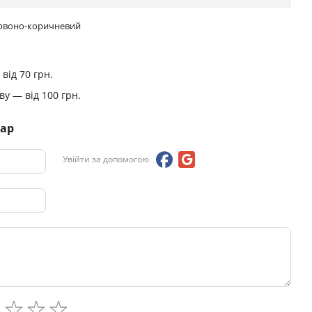
рвоно-коричневий
від 70 грн.
у — від 100 грн.
тар
Увійти за допомогою