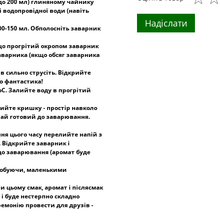
до 200 мл) глиняному чайнику
 водопровідної води (навіть
Надіслати
00-150 мл. Обполосніть заварник
 що прогрітий окропом заварник
заварника (якщо обсяг заварника
ів сильно струсіть. Відкрийте
о фантастика!
С. Залийте воду в прогрітий
крийте кришку - простір навколо
чай готовий до заварювання.
ення цього часу перелийте напій з
. Відкрийте заварник і
 до заварювання (аромат буде
Пробуючи, маленькими
и цьому смак, аромат і післясмак
 і буде нестерпно складно
ремонію провести для друзів -