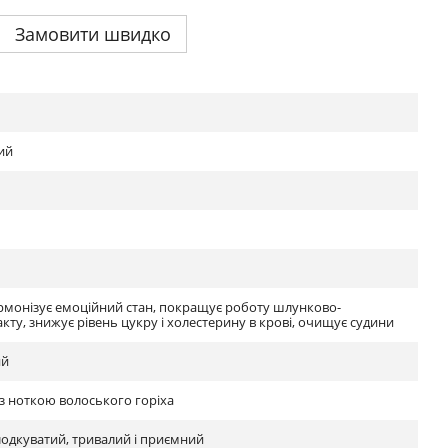
Замовити швидко
ий
рмонізує емоційний стан, покращує роботу шлунково-
ту, знижує рівень цукру і холестерину в крові, очищує судини
ий
з ноткою волоського горіха
одкуватий, тривалий і приємний