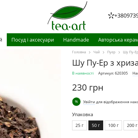
+380973
й
Посуд і аксесуари
Handmade
Авторська керам
Головна
Чай
Пуер
Шу Пу-Ер
Шу Пу-Ер з хриз
В наявності
Артикул: 620305
На
230 грн
%
Увійти
для відображення нак
Упаковка
25 г
50 г
100 г
200 г