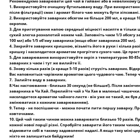
Рекомендуємо заварювати цей чай в гайвані або в невеликому (
1. Використовуйте очищену бутильовану воду. При використанні
після фільтрації) смак і аромат білого чаю можуть бути зіпсовані.
2. Використовуйте заварник обсягом не більше 200 мл, а краще 1
окропом.
3. Для приготування напою середньої міцності насипте в тільки
сухий злегка розколотий ножем чай. Заповніть чаєм 1/3 обсягу 
100 мл) або 1/5 об'єму заварника (якщо обсяг заварника 200 мл).
4. Закрийте заварник кришкою, візьміть його в руки і кілька раз
кришку і насолодитеся ароматом прогрітого сухого чаю. Це прост
5. Для заварювання використовуйте окріп з температурою 80-85о
заварник з чаєм і тут же вилийте її.
6. Знову кілька разів (а краще 5-10 разів) струсіть заварник. Від
Вас наповниться чарівним ароматом цього чудового чаю. Тепер 
7. Залийте воду в заварник.
8.Час настоювання - близько 30 секунд (не більше!). Після закінч
заварника в Ча Хай. Перелийте чай з Ча Хая в маленькі чашечки
насолодитеся ароматом чайного листя - він уже не такий, як був
змінюватися з кожним заварюванням).
9. Тепер - не поспішаючи - можна почати пити першу заварку. 
ковточками.
10. Цей чай таким чином можна заварювати близько 10 разів. Пр
кожної нової порції різні. Спробуйте заварити його таким чином,
відмовити собі в такому задоволенні надалі. А якщо таку міні-це
ніхто не залишиться байдужим!