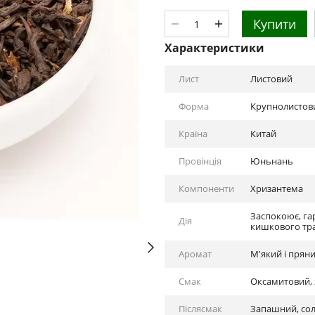
Купити
Характеристики
Лист
Листовий
Форма
Крупнолистов
Країна
Китай
Провінція
Юньнань
Компоненти
Хризантема
Заспокоює, га
Дія
кишкового трак
Аромат
М'який і прян
Смак
Оксамитовий, 
Післясмак
Запашний, сол