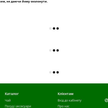
лим, не даючи йому охолонути.
Каталог
Клієнтам
Чай
Вхід до кабінету
Посуд і аксесуари
Про нас