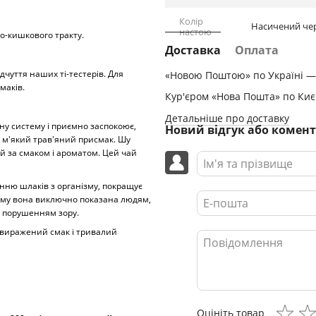
Колір
Насичений че
настою
о-кишкового тракту.
Доставка
Оплата
дчуття наших ті-тестерів. Для
«Новою Поштою» по Україні — 
маків.
Кур'єром «Нова Пошта» по Києв
Детальніше про доставку
ну систему і приємно заспокоює,
Новий відгук або комен
ю м'який трав'яний присмак. Шу
й за смаком і ароматом. Цей чай
нню шлаків з організму, покращує
 тому вона виключно показана людям,
 порушенням зору.
 виражений смак і тривалий
Оцініть товар