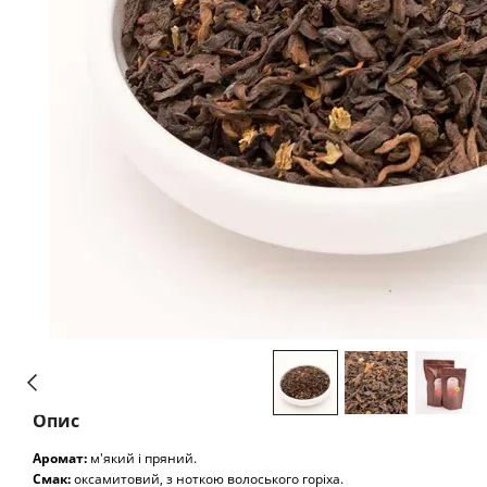
Опис
Аромат:
м'який і пряний.
Смак:
оксамитовий, з ноткою волоського горіха.