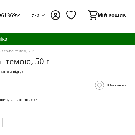
961369
Мій кошик
Укр
іка
 з хризантемою, 50 г
антемою, 50 г
писати відгук
В бажання
опичувальної знижки