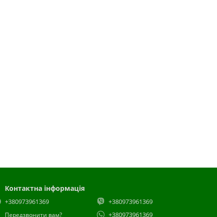
Контактна інформація
+380973961369
+380973961369
+380973961369
Передзвонити вам?