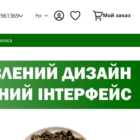
3961369
Мой заказ
Рус
амика