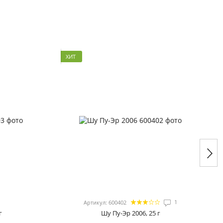
ХИТ
1
Артикул: 600402
г
Шу Пу-Эр 2006, 25 г