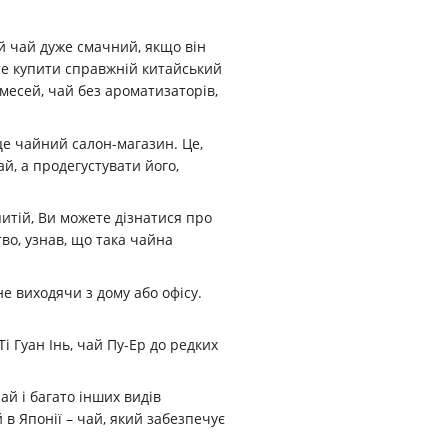
й чай дуже смачний, якщо він
те купити справжній китайський
имесей, чай без ароматизаторів,
е чайний салон-магазин. Це,
й, а продегустувати його,
тій, Ви можете дізнатися про
во, узнав, що така чайна
е виходячи з дому або офісу.
і Гуан Інь, чай Пу-Ер до редких
ай і багато інших видів
в Японії – чай, який забезпечує