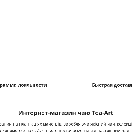
рамма лояльности
Быстрая достав
Интернет-магазин чаю Tea-Art
раний на плантаціях майстрів, виробляючи якісний чай, колекц
а допомогою чаю. Для цього постачаємо тільки настоящий чай. 