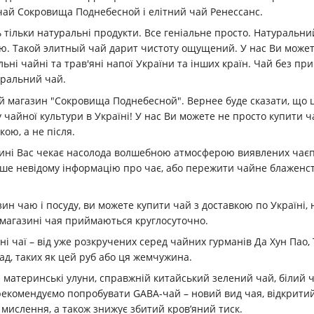
чай Сокровища Поднебесной і елітний чай Ренессанс.
тільки натуральні продукти. Все геніальне просто. Натуральни
ою. Такой элитный чай дарит чистоту ощущений. У нас Ви може
ьні чайні та трав'яні напої України та інших країн. Чай без пр
уральний чай.
 магазин "Сокровища Поднебесной". Вернее буде сказати, що ц
чайної культури в Україні! У нас Ви можете не просто купити ча
кою, а не після.
ині Вас чекає насолода волшебною атмосферою виявлених чаєпи
іше невідому інформацію про чає, або пережити чайне блаженст
н чаю і посуду, ви можете купити чай з доставкою по Україні, н
магазині чая приймаються круглосуточно.
ні чаї – від уже розкручених серед чайних гурманів Да Хун Пао, Т
ад, таких як цей руб або ця жемчужина.
 і материнські улуни, справжній китайський зелений чай, білий ч
рекомендуємо попробувати GABA-чай – новий вид чая, відкритий 
 мислення, а також знижує збитий кров’яний тиск.