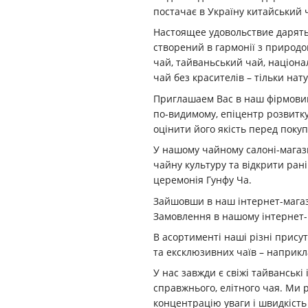
постачає в Україну китайський 
Настоящее удовольствие дарять 
створений в гармонії з природ
чай, тайваньський чай, націонал
чай без красителів – тільки нат
Приглашаем Вас в наш фірмовий
по-видимому, епіцентр розвитку 
оцінити його якість перед покуп
У нашому чайному салоні-магаз
чайну культуру та відкрити ран
церемонія Гунфу Ча.
Зайшовши в наш інтернет-магази
Замовлення в нашому інтернет-
В асортименті наші різні присут
та ексклюзивних чаїв – наприкл
У нас завжди є свіжі тайванські
справжнього, елітного чая. Ми 
концентрацію уваги і швидкість