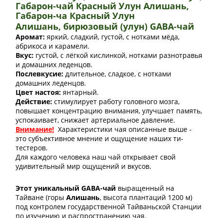
Габарон-чай Красный Улун Алишань,
Габарон-ча Красный Улун
Алишань,
бирюзовый (улун) GABA-чай
Аромат:
яркий, сладкий, густой, с нотками мёда,
абрикоса и карамели.
Вкус:
густой, с лёгкой кислинкой, нотками разнотравья
и домашних леденцов.
Послевкусие:
длительное, сладкое, с нотками
домашних леденцов.
Цвет настоя:
янтарный.
Действие:
стимулирует работу головного мозга,
повышает концентрацию внимания, улучшает память,
успокаивает, снижает артериальное давление.
Внимание!
Характеристики чая описанные выше -
это субъективное мнение и ощущение наших ти-
тестеров.
Для каждого человека наш чай открывает свой
удивительный мир ощущений и вкусов.
Этот уникальный GABA-чай
выращенный на
Тайване (горы
Алишань
, высота плантаций 1200 м)
под контролем государственной Тайваньской Станции
по изучению и распространению чая.