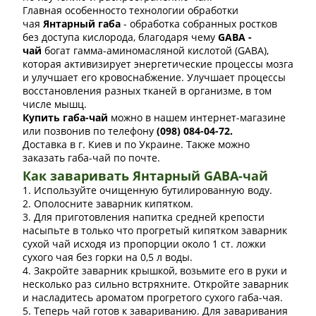
Главная особенносто технологии обработки
чая
Янтарный габа
- обработка собранных ростков
без доступа кислорода, благодаря чему
GABA -
чай
богат гамма-аминомасляной кислотой (GABA),
которая активизирует энергетические процессы мозга
и улучшает его кровоснабжение. Улучшает процессы
восстановления разных тканей в организме, в том
числе мышц.
Купить габа-чай
можно в нашем интернет-магазине
или позвонив по телефону
(098) 084-04-72.
Доставка в г. Киев и по Украине. Также можно
заказать габа-чай по почте.
Как заваривать Янтарный GABA-чай
1. Используйте очищенную бутилированную воду.
2. Ополосните заварник кипятком.
3. Для приготовления напитка средней крепости
насыпьте в только что прогретый кипятком заварник
сухой чай исходя из пропорции около 1 ст. ложки
сухого чая без горки на 0,5 л воды.
4. Закройте заварник крышкой, возьмите его в руки и
несколько раз сильно встряхните. Откройте заварник
и насладитесь ароматом прогретого сухого габа-чая.
5. Теперь чай готов к завариванию. Для заваривания