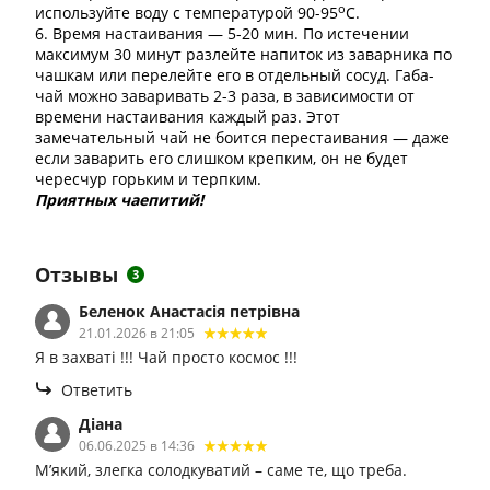
о
используйте воду с температурой 90-95
С.
6. Время настаивания — 5-20 мин. По истечении
максимум 30 минут разлейте напиток из заварника по
чашкам или перелейте его в отдельный сосуд. Габа-
чай можно заваривать 2-3 раза, в зависимости от
времени настаивания каждый раз. Этот
замечательный чай не боится перестаивания — даже
если заварить его слишком крепким, он не будет
чересчур горьким и терпким.
Приятных чаепитий!
Отзывы
3
Беленок Анастасія петрівна
21.01.2026 в 21:05
Я в захваті !!! Чай просто космос !!!
Ответить
Діана
06.06.2025 в 14:36
М’який, злегка солодкуватий – саме те, що треба.