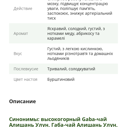
мозку, підвищує концентрацію
Действие
уваги, поліпшує пам'ять,
заспокоює, знижує артеріальний
тиск
Яскравий, солодкий, густий, з
Аромат
нотками меду, абрикосу та
карамелі
Густий, з легкою кислинкою,
Вкус
нотками різнотрав'я та домашніх
льодяників
Послевкусие
Тривалий, солодкуватий
Цвет настоя
Бурштиновий
Описание
Синонимы: высокогорный Gaba-чай
Алишань Улун, Габа-чай Алишань Улун,