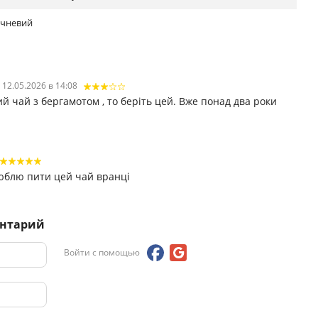
ичневий
12.05.2026 в 14:08
 чай з бергамотом , то беріть цей. Вже понад два роки
люблю пити цей чай вранці
ентарий
Войти с помощью