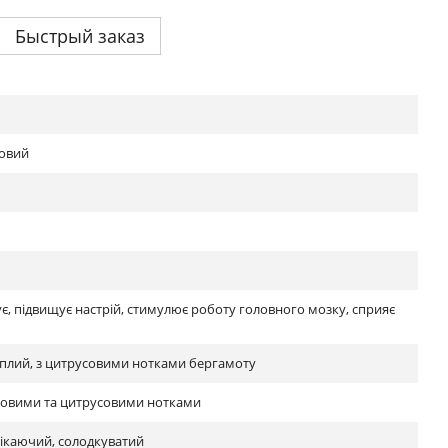
Быстрый заказ
овий
зує, підвищує настрій, стимулює роботу головного мозку, сприяє
плий, з цитрусовими нотками бергамоту
тковими та цитрусовими нотками
ікаючий, солодкуватий