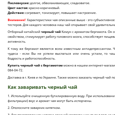
Послевкусие:
долгое, обволакивающее, сладковатое.
Цвет настоя:
красно-коричневый.
Действие:
согревает, тонизирует, повышает настроение.
Внимание!
Характеристики чая описанные выше - это субъективно
тестеров. Для каждого человека наш чай открывает свой удивитель
Отборный китайский
черный чай
Кимун с ароматом бергамота. Он
свойством, стимулирует работу головного мозга, способствует пище
активность.
К тому же бергамот является всем известным антидепрессантом. Ч
чудеса - если Вы не успели выспаться или очень устали, то ча
бодрость и работоспособность.
Купить черный чай с бергамотом
можно в нашем интернет-магазин
084-04-72.
Доставка в г. Киев и по Украине. Также можно заказать черный чай по
Как заваривать черный чай
1. Используйте очищенную бутилированную воду. При использовани
фильтрации) вкус и аромат чая могут быть испорчены.
2. Ополосните заварник кипятком.
3. Для приготовления напитка средней крепости насыпьте в только 