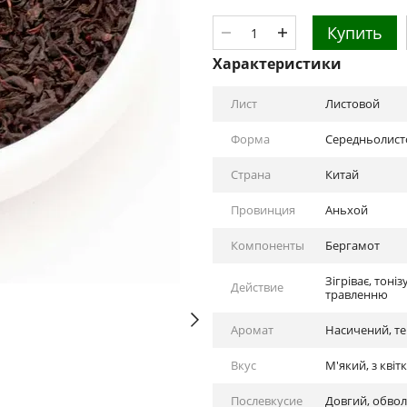
Купить
Характеристики
Лист
Листовой
Форма
Середньолист
Страна
Китай
Провинция
Аньхой
Компоненты
Бергамот
Зігріває, тоні
Действие
травленню
Аромат
Насичений, те
Вкус
М'який, з кві
Послевкусие
Довгий, обвол