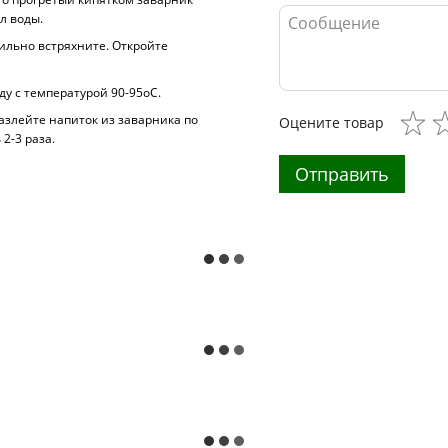
 л воды.
сильно встряхните. Откройте
ду с температурой 90-95оС.
азлейте напиток из заварника по
Оцените товар
2-3 раза.
Отправить