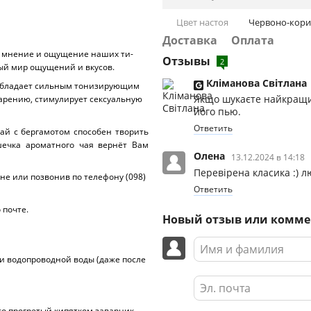
Цвет настоя
Червоно-кор
Доставка
Оплата
е мнение и ощущение наших ти-
Отзывы
2
ный мир ощущений и вкусов.
Кліманова Світлана
 обладает сильным тонизирующим
Якщо шукаєте найкращий
варению, стимулирует сексуальную
його пью.
Ответить
ай с бергамотом способен творить
шечка ароматного чая вернёт Вам
Олена
13.12.2024 в 14:18
Перевірена класика :) 
е или позвонив по телефону (098)
Ответить
 почте.
Новый отзыв или комм
и водопроводной воды (даже после
что прогретый кипятком заварник