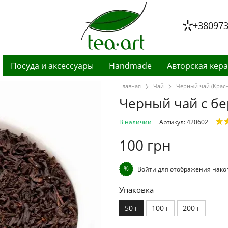
+38097
Посуда и аксессуары
Handmade
Авторская кер
Главная
Чай
Черный чай (Крас
Черный чай с бе
В наличии
Артикул: 420602
100 грн
%
Войти
для отображения нако
Упаковка
50 г
100 г
200 г