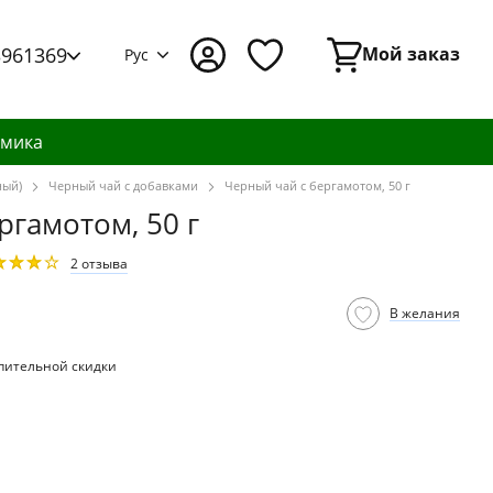
3961369
Мой заказ
Рус
амика
ный)
Черный чай с добавками
Черный чай с бергамотом, 50 г
ргамотом, 50 г
2 отзыва
В желания
пительной скидки