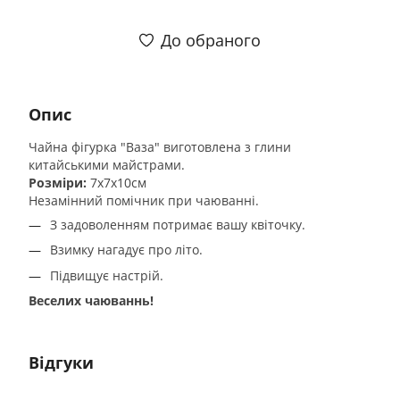
До обраного
Опис
Чайна фігурка "Ваза" виготовлена з глини
китайськими майстрами.
Розміри:
7х7х10см
Незамінний помічник при чаюванні.
З задоволенням потримає вашу квіточку.
Взимку нагадує про літо.
Підвищує настрій.
Веселих чаюваннь!
Відгуки