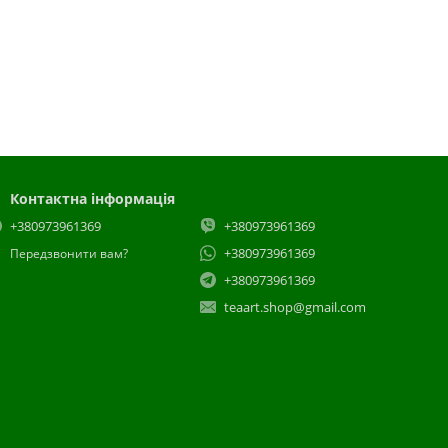
Контактна інформація
+380973961369
+380973961369
+380973961369
Передзвонити вам?
+380973961369
teaart.shop@gmail.com