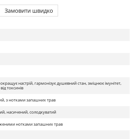
Замовити швидко
покращує настрій, гармонізує душевний стан, зміцнює імунітет,
від токсинів
ий, з нотками запашних трав
ий, насичений, солодкуватий
аженими нотками запашних трав