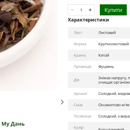
Купити
Характеристики
Лист
Листовий
Форма
Крупнолистовий
Країна
Китай
Провінція
Фуцзянь
Знімає напругу, 
Дія
очищає організм 
Аромат
Солодкий, медов
Смак
Оксамитово-м'як
Післясмак
Солодкий, з вир
й Му Дань
Колір
Бурштиновий