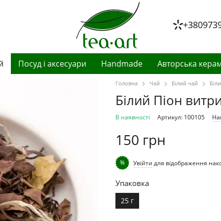
+380973
й
Посуд і аксесуари
Handmade
Авторська керам
Головна
Чай
Білий чай
Біл
Білий Піон витр
В наявності
Артикул: 100105
На
150 грн
%
Увійти
для відображення нак
Упаковка
25 г