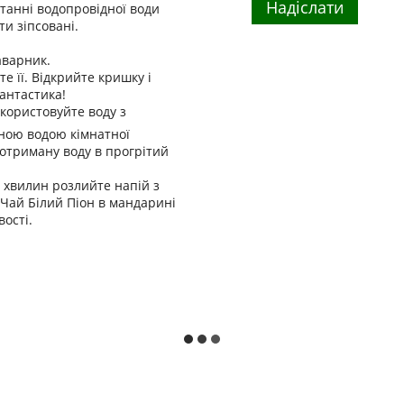
Надіслати
танні водопровідної води
ти зіпсовані.
аварник.
е її. Відкрийте кришку і
антастика!
користовуйте воду з
еною водою кімнатної
 отриману воду в прогрітий
0 хвилин розлийте напій з
 Чай Білий Піон в мандарині
ості.