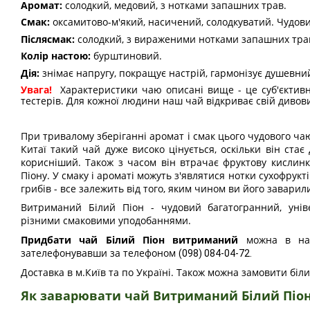
Аромат:
солодкий, медовий, з нотками запашних трав.
Смак:
оксамитово-м'який, насичений, солодкуватий.
Чудови
Післясмак:
солодкий, з вираженими нотками запашних тра
Колір настою:
бурштиновий.
Дія:
знімає напругу, покращує настрій, гармонізує душевний
Увага!
Характеристики чаю описані вище - це суб'єктивн
тестерів. Для кожної людини наш чай відкриває свій дивовиж
При тривалому зберіганні аромат і смак цього чудового чаю
Китаї такий чай дуже високо цінується, оскільки він стає
корисніший. Також з часом він втрачає фруктову кислинк
Піону. У смаку і ароматі можуть з'являтися нотки сухофруктів
грибів - все залежить від того, яким чином ви його заварил
Витриманий Білий Піон - чудовий багатогранний, уні
різними смаковими уподобаннями.
Придбати чай Білий Піон витриманий
можна в наш
зателефонувавши за телефоном
(098) 084-04-72.
Доставка в м.Київ та по Україні. Також можна замовити бі
Як заварювати чай
Витриманий Білий Піо