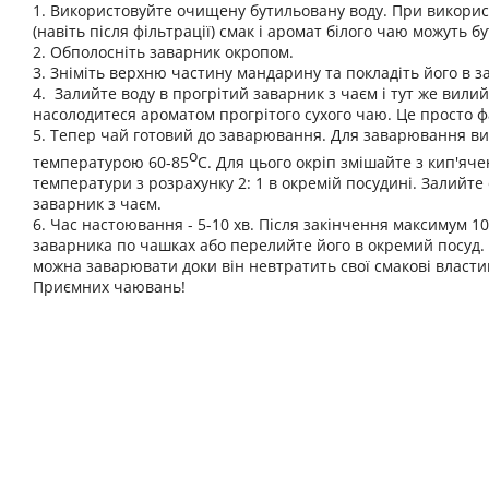
1. Використовуйте очищену бутильовану воду. При викорис
(навіть після фільтрації) смак і аромат білого чаю можуть бу
2. Обполосніть заварник окропом.
3. Зніміть верхню частину мандарину та покладіть його в з
4. Залийте воду в прогрітий заварник з чаєм і тут же вилийт
насолодитеся ароматом прогрітого сухого чаю. Це просто ф
5. Тепер чай готовий до заварювання. Для заварювання ви
о
температурою 60-85
С. Для цього окріп змішайте з кип'яч
температури з розрахунку 2: 1 в окремій посудині. Залийте
заварник з чаєм.
6. Час настоювання - 5-10 хв. Після закінчення максимум 1
заварника по чашках або перелийте його в окремий посуд.
можна заварювати доки він невтратить свої смакові властив
Приємних чаювань!