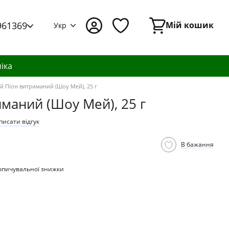
961369
Мій кошик
Укр
іка
ий Піон витриманий (Шоу Мей), 25 г
иманий (Шоу Мей), 25 г
писати відгук
В бажання
опичувальної знижки