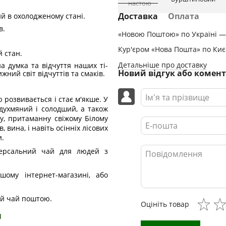
настою
Доставка
Оплата
й в охолодженому стані.
в.
«Новою Поштою» по Україні — 
Кур'єром «Нова Пошта» по Києв
 стан.
Детальніше про доставку
а думка та відчуття наших ті-
Новий відгук або комен
ний світ відчуттів та смаків.
 розвивається і стає м'якше. У
 духмяний і солодший, а також
у, притаманну свіжому Білому
, вина, і навіть осінніх лісових
и.
версальний чай для людей з
ому інтернет-магазині, або
лий чай поштою.
Оцініть товар
н