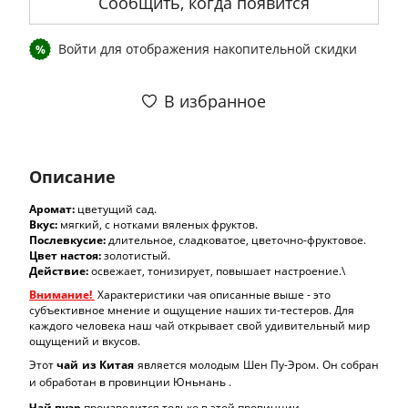
Сообщить, когда появится
Войти
для отображения накопительной скидки
%
В избранное
Описание
Аромат:
цветущий сад.
Вкус:
мягкий, с нотками вяленых фруктов.
Послевкусие:
длительное, сладковатое, цветочно-фруктовое.
Цвет настоя:
золотистый.
Действие:
освежает, тонизирует, повышает настроение.\
Внимание!
Характеристики чая описанные выше - это
субъективное мнение и ощущение наших ти-тестеров. Для
каждого человека наш чай открывает свой удивительный мир
ощущений и вкусов.
Этот
чай из Китая
является молодым Шен Пу-Эром. Он собран
и обработан в провинции Юньнань .
Чай пуэр
производится только в этой провинции.