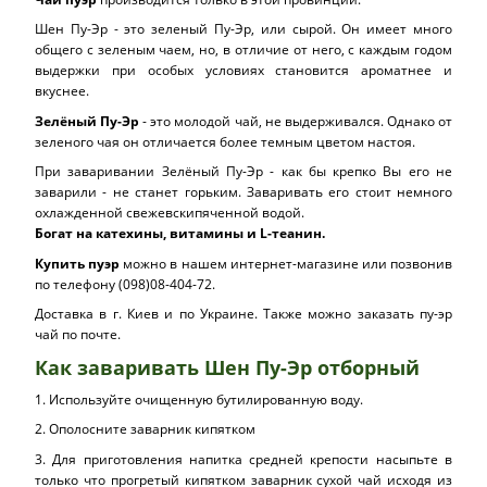
Шен Пу-Эр - это зеленый Пу-Эр, или сырой. Он имеет много
общего с зеленым чаем, но, в отличие от него, с каждым годом
выдержки при особых условиях становится ароматнее и
вкуснее.
Зелёный Пу-Эр
- это молодой чай, не выдерживался. Однако от
зеленого чая он отличается более темным цветом настоя.
При заваривании Зелёный Пу-Эр - как бы крепко Вы его не
заварили - не станет горьким. Заваривать его стоит немного
охлажденной свежевскипяченной водой.
Богат на катехины, витамины и L-теанин.
Купить пуэр
можно в нашем интернет-магазине или позвонив
по телефону (098)08-404-72.
Доставка в г. Киев и по Украине. Также можно заказать пу-эр
чай по почте.
Как заваривать Шен Пу-Эр отборный
1. Используйте очищенную бутилированную воду.
2. Ополосните заварник кипятком
3. Для приготовления напитка средней крепости насыпьте в
только что прогретый кипятком заварник сухой чай исходя из