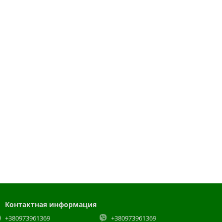
Контактная информация
+380973961369
+380973961369