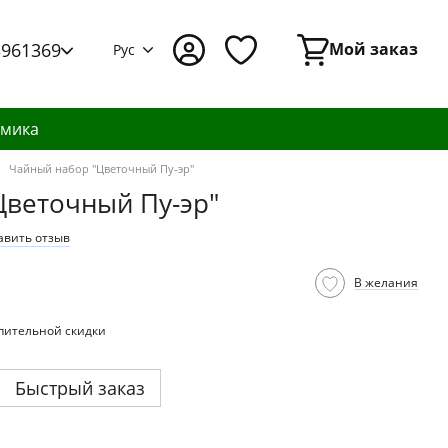
3961369
Мой заказ
Рус
амика
Чайный набор "Цветочный Пу-эр"
Цветочный Пу-эр"
авить отзыв
В желания
пительной скидки
Быстрый заказ