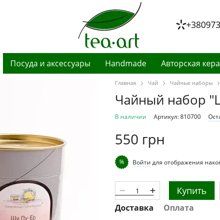
+38097
Посуда и аксессуары
Handmade
Авторская кер
Главная
Чай
Чайные наборы
Чайный набор "
В наличии
Артикул: 810700
Ост
550 грн
%
Войти
для отображения нако
Купить
Доставка
Оплата