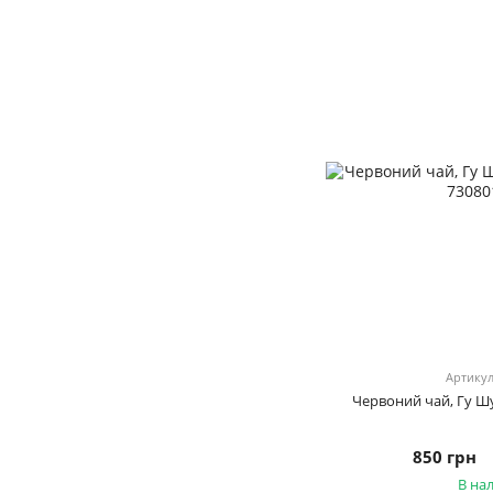
Артикул
Червоний чай, Гу Шу
850 грн
В на