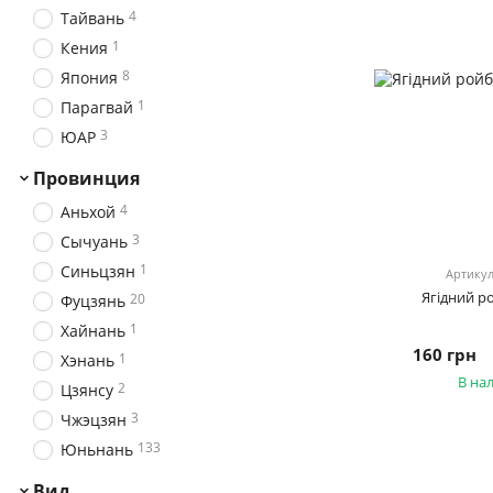
4
Тайвань
1
Кения
8
Япония
1
Парагвай
3
ЮАР
Провинция
4
Аньхой
3
Сычуань
1
Синьцзян
Артикул
Ягідний р
20
Фуцзянь
1
Хайнань
160 грн
1
Хэнань
В на
2
Цзянсу
3
Чжэцзян
133
Юньнань
Вид