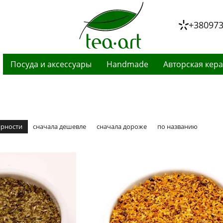
+38097
Посуда и аксессуары
Handmade
Авторская кер
ярности
сначала дешевле
сначала дороже
по названию