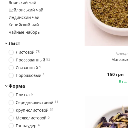
Японский чай
Цейлонський чай
Индийский чай
Кенийский чай
Чайные наборы
Лист
78
Листовой
Артикул
93
Мате зел
Прессованный
5
Связанный
150 грн
3
Порошковый
В на
Форма
6
Плитка
11
Середньолистовий
61
Крупнолистовой
6
Мелколистовой
4
Ганпаудер