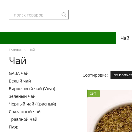
Перейти к основному контенту
Чай
Главная
Чай
Чай
GABA чай
Сортировка:
по попул
Белый чай
Бирюзовый чай (Улун)
ХИТ
Зеленый чай
Черный чай (Красный)
Связанный чай
Травяной чай
Пуэр