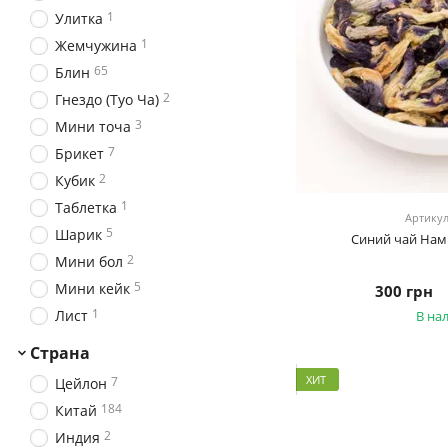
1
Улитка
1
Жемчужина
65
Блин
2
Гнездо (Туо Ча)
3
Мини точа
7
Брикет
2
Кубик
1
Таблетка
Артикул
5
Шарик
Синий чай Нам 
2
Мини бол
5
Мини кейк
300 грн
1
Лист
В на
Страна
ХИТ
7
Цейлон
184
Китай
2
Индия