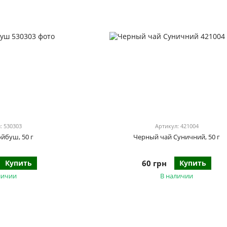
: 530303
Артикул: 421004
ойбуш, 50 г
Черный чай Суничний, 50 г
Купить
60 грн
Купить
личии
В наличии