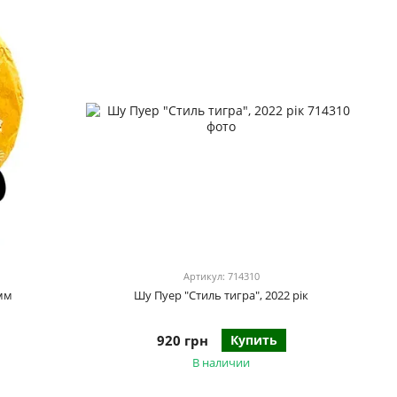
Артикул: 714310
амм
Шу Пуер "Стиль тигра", 2022 рік
920 грн
Купить
В наличии