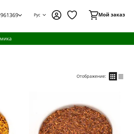
3961369
Мой заказ
Рус
амика
Отображение: