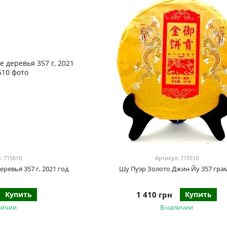
: 715610
Артикул: 715510
ревья 357 г, 2021 год
Шу Пуэр Золото Джин Йу 357 гр
Купить
1 410 грн
Купить
личии
В наличии