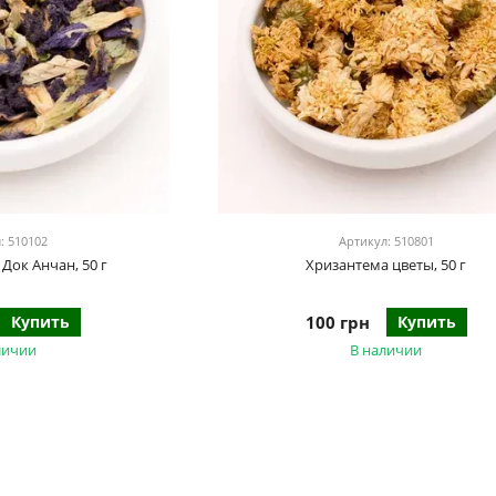
: 510102
Артикул: 510801
Док Анчан, 50 г
Хризантема цветы, 50 г
Купить
100 грн
Купить
личии
В наличии