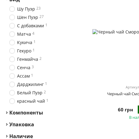
23
Шу Пуэр
27
Шен Пуэр
1
С добавками
4
Матча
1
Кукича
1
Гекуро
2
Генмайча
3
Сенча
1
Ассам
1
Дарджилинг
Артикул
2
Белый Пуэр
Черный чай Смо
1
красный чай
60 грн
Компоненты
В на
Упаковка
Наличие