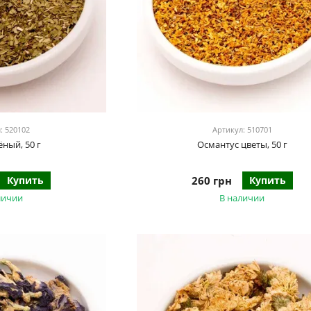
: 520102
Артикул: 510701
ёный, 50 г
Османтус цветы, 50 г
Купить
260 грн
Купить
личии
В наличии