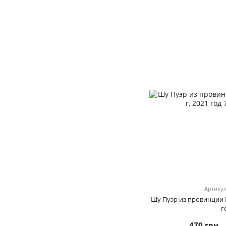
Артикул
Шу Пуэр из провинции 
г
470 грн