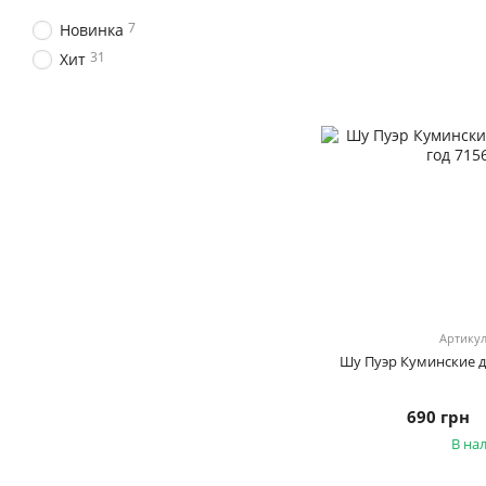
7
Новинка
31
Хит
Артикул
Шу Пуэр Куминские де
690 грн
В на