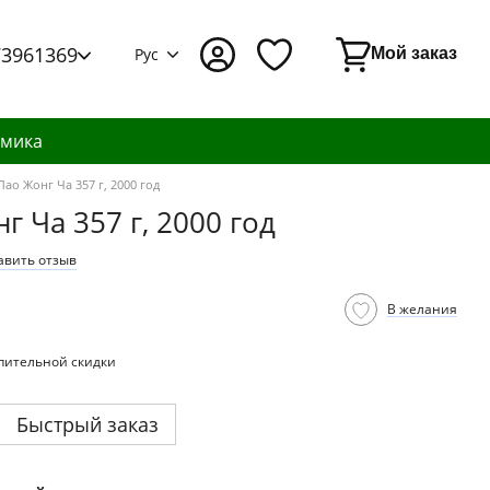
73961369
Рус
Мой заказ
амика
ао Жонг Ча 357 г, 2000 год
 Ча 357 г, 2000 год
авить отзыв
В желания
пительной скидки
Быстрый заказ