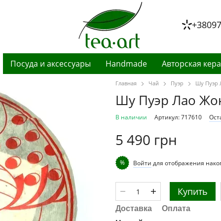
+3809
Посуда и аксессуары
Handmade
Авторская кер
Главная
Чай
Пуэр
Шу Пуэр Л
Шу Пуэр Лао Жонг
В наличии
Артикул: 717610
Ост
5 490 грн
%
Войти
для отображения нако
Купить
Доставка
Оплата