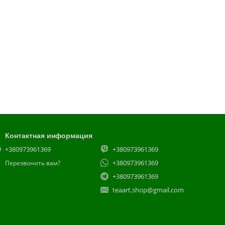
Контактная информация
+380973961369
+380973961369
+380973961369
Перезвонить вам?
+380973961369
teaart.shop@gmail.com