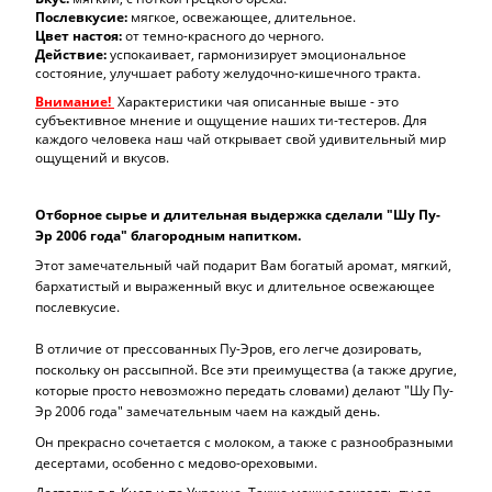
Послевкусие:
мягкое, освежающее, длительное.
Цвет настоя:
от темно-красного до черного.
Действие:
успокаивает, гармонизирует эмоциональное
состояние, улучшает работу желудочно-кишечного тракта.
Внимание!
Характеристики чая описанные выше - это
субъективное мнение и ощущение наших ти-тестеров. Для
каждого человека наш чай открывает свой удивительный мир
ощущений и вкусов.
Отборное сырье и длительная выдержка сделали "Шу Пу-
Эр 2006 года" благородным напитком.
Этот замечательный чай подарит Вам богатый аромат, мягкий,
бархатистый и выраженный вкус и длительное освежающее
послевкусие.
В отличие от прессованных Пу-Эров, его легче дозировать,
поскольку он рассыпной. Все эти преимущества (а также другие,
которые просто невозможно передать словами) делают "Шу Пу-
Эр 2006 года" замечательным чаем на каждый день.
Он прекрасно сочетается с молоком, а также с разнообразными
десертами, особенно с медово-ореховыми.