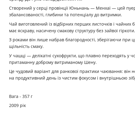
Створений у серці провінції Юньнань — Менхаї — цей пуер
збалансованості, глибини та потенціалу до витримки.
Чай виготовлений із відбірних перших листочків і чайних б
має яскраву, насичену смакову структуру без зайвої гіркоти
З роками він лише набрав благородності, зберігаючи при ць
щільність смаку.
У чашці — делікатні сухофрукти, що плавно переходять у чо
притаманну доброму витриманому Шену.
Це чудовий варіант для ранкової практики чаювання: він н
на продуктивний день із чистим фокусом і внутрішньою зіб
Вага - 357 г
2009 рік