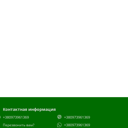
Контактная информация
+380973961369
+380973961369
+380973961369
Перезвонить вам?