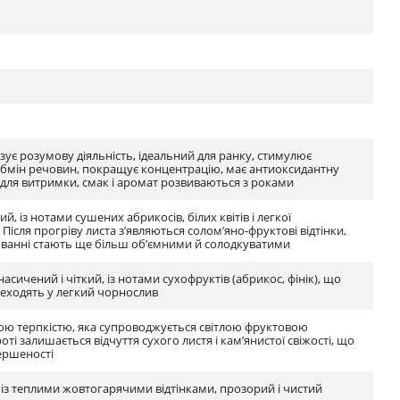
візує розумову діяльність, ідеальний для ранку, стимулює
обмін речовин, покращує концентрацію, має антиоксидантну
ь для витримки, смак і аромат розвиваються з роками
ий, із нотами сушених абрикосів, білих квітів і легкої
 Після прогріву листа з’являються солом’яно-фруктові відтінки,
юванні стають ще більш об’ємними й солодкуватими
асичений і чіткий, із нотами сухофруктів (абрикос, фінік), що
еходять у легкий чорнослив
якою терпкістю, яка супроводжується світлою фруктовою
роті залишається відчуття сухого листя і кам’янистої свіжості, що
ершеності
 із теплими жовтогарячими відтінками, прозорий і чистий