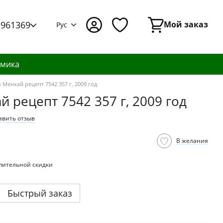
3961369
Мой заказ
Рус
амика
Менхай рецепт 7542 357 г, 2009 год
 рецепт 7542 357 г, 2009 год
авить отзыв
В желания
пительной скидки
Быстрый заказ