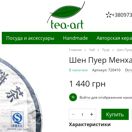
+38097
Посуда и аксессуары
Handmade
Авторская кер
Главная
Чай
Пуэр
Шен Пуер 
Шен Пуер Менхай
В наличии
Артикул: 720410
Ост
1 440 грн
%
Войти
для отображения нако
Купить
Характеристики