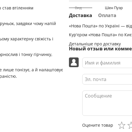
Вид
Шен Пуэр
 став втіленням
Доставка
Оплата
руньок, завдяки чому напій
«Нова Пошта» по Україні — від
.
Кур'єром «Нова Пошта» по Києв
ому характерну свіжість і
Детальніше про доставку
Новый отзыв или комм
рнослив і тонку гірчинку,
е лише тонізує, а й налаштовує
раністю.
Оцените товар