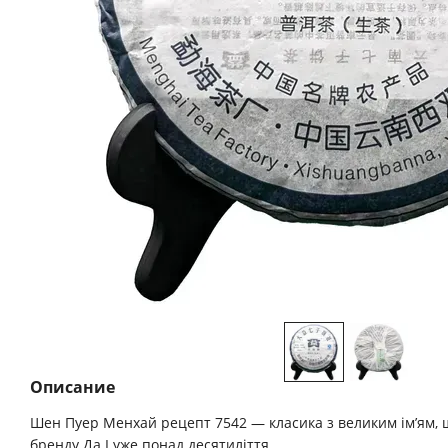
Описание
Шен Пуер Менхай рецепт 7542 — класика з великим ім’ям, 
бренду Да І уже понад десятиліття.