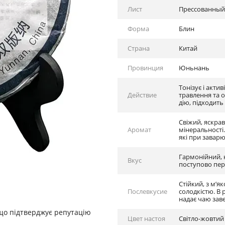
Лист
Прессованный
Форма
Блин
Страна
Китай
Провинция
Юньнань
Тонізує і акти
Действие
травлення та 
дію, підходит
Свіжий, яскрав
Аромат
мінеральності.
які при завар
Гармонійний, н
Вкус
поступово пер
Стійкий, з м’
Послевкусие
солодкістю. В 
надає чаю зав
що підтверджує репутацію
Цвет настоя
Світло-жовтий