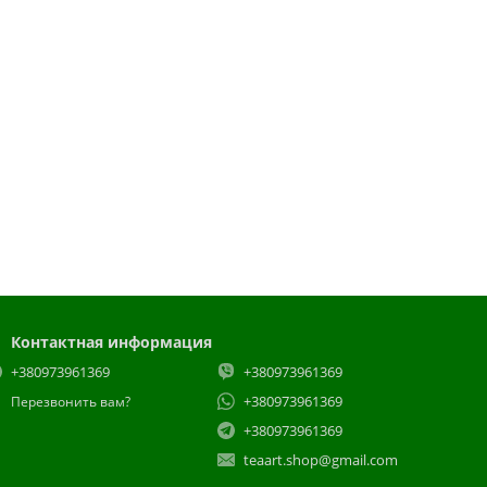
Контактная информация
+380973961369
+380973961369
+380973961369
Перезвонить вам?
+380973961369
teaart.shop@gmail.com