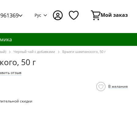
3961369
Мой заказ
Рус
амика
ный)
Черный чай с добавками
Брызги шампанского, 50 г
ого, 50 г
авить отзыв
В желания
пительной скидки