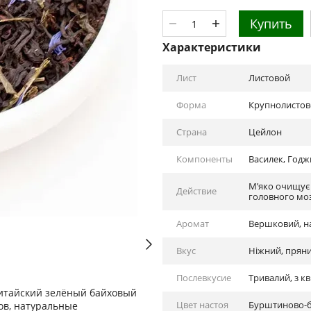
Купить
Характеристики
Лист
Листовой
Форма
Крупнолистов
Страна
Цейлон
Компоненты
Василек, Годж
М’яко очищує 
Действие
головного мо
Аромат
Вершковий, н
Вкус
Ніжний, пряни
Послевкусие
Тривалий, з к
итайский зелёный байховый
Цвет настоя
Бурштиново-
ков, натуральные