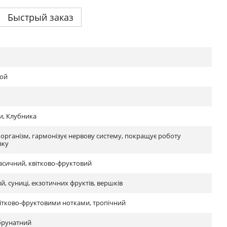
Быстрый заказ
ой
и, Клубника
організм, гармонізує нервову систему, покращує роботу
зку
асичний, квітково-фруктовий
й, суниці, екзотичних фруктів, вершків
вітково-фруктовими нотками, тропічний
брунатний