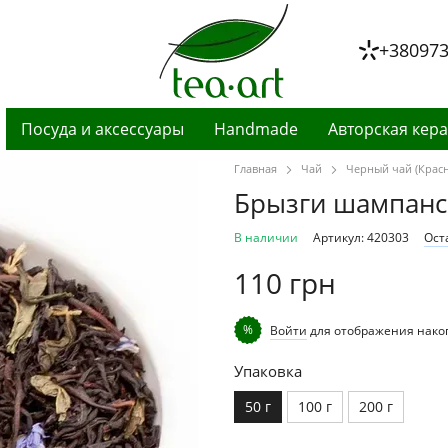
+38097
Посуда и аксессуары
Handmade
Авторская кер
Главная
Чай
Черный чай (Крас
Брызги шампанск
В наличии
Артикул: 420303
Ост
110 грн
%
Войти
для отображения нако
Упаковка
50 г
100 г
200 г