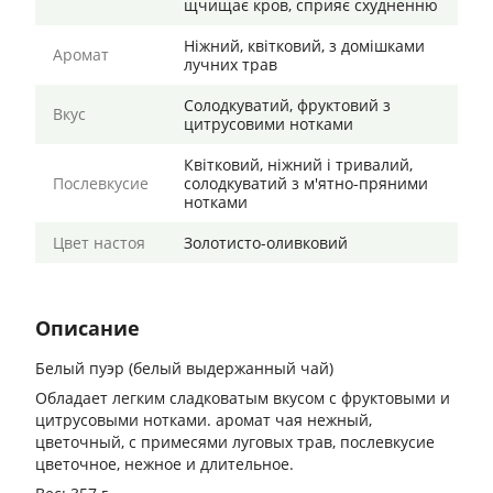
щчищає кров, сприяє схудненню
Ніжний, квітковий, з домішками
Аромат
лучних трав
Солодкуватий, фруктовий з
Вкус
цитрусовими нотками
Квітковий, ніжний і тривалий,
Послевкусие
солодкуватий з м'ятно-пряними
нотками
Цвет настоя
Золотисто-оливковий
Описание
Белый пуэр (белый выдержанный чай)
Обладает легким сладковатым вкусом с фруктовыми и
цитрусовыми нотками. аромат чая нежный,
цветочный, с примесями луговых трав, послевкусие
цветочное, нежное и длительное.