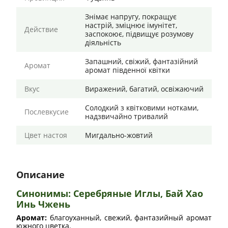
Знімає напругу, покращує
настрій, зміцнює імунітет,
Действие
заспокоює, підвищує розумову
діяльність
Запашний, свіжий, фантазійний
Аромат
аромат південної квітки
Вкус
Виражений, багатий, освіжаючий
Солодкий з квітковими нотками,
Послевкусие
надзвичайно тривалий
Цвет настоя
Мигдально-жовтий
Описание
Синонимы: Серебряные Иглы, Бай Хао
Инь Чжень
Аромат:
благоуханный, свежий, фантазийный аромат
южного цветка.