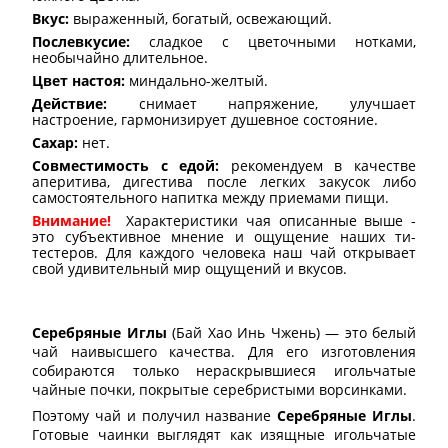
Вкус:
выраженный, богатый, освежающий.
Послевкусие:
сладкое с цветочными нотками,
необычайно длительное.
Цвет настоя:
миндально-желтый.
Действие:
снимает напряжение, улучшает
настроение, гармонизирует душевное состояние.
Сахар:
нет.
Совместимость с едой:
рекомендуем в качестве
аперитива, дигестива после легких закусок либо
самостоятельного напитка между приемами пищи.
Внимание!
Характеристики чая описанные выше -
это субъективное мнение и ощущение наших ти-
тестеров. Для каждого человека наш чай открывает
свой удивительный мир ощущений и вкусов.
Серебряные Иглы
(Бай Хао Инь Чжень) — это белый
чай наивысшего качества. Для его изготовления
собираются только нераскрывшиеся игольчатые
чайные почки, покрытые серебристыми ворсинками.
Поэтому чай и получил название
Серебряные Иглы
.
Готовые чаинки выглядят как изящные игольчатые