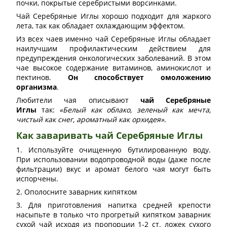
почки, покрытые серебристыми ворсинками.
Чай Серебряные Иглы хорошо подходит для жаркого
лета, так как обладает охлаждающим эффектом.
Из всех чаев именно чай Серебряные Иглы обладает
наилучшим профилактическим действием для
предупреждения онкологических заболеваний. В этом
чае высокое содержание витаминов, аминокислот и
пектинов.
Он способствует омоложению
организма
.
Любители чая описывают
чай Серебряные
Иглы
так:
«Белый как облако, зеленый как мечта,
чистый как снег, ароматный как орхидея»
.
Как заваривать чай Серебряные Иглы
1. Используйте очищенную бутилированную воду.
При использовании водопроводной воды (даже после
фильтрации) вкус и аромат белого чая могут быть
испорчены.
2. Ополосните заварник кипятком
3. Для приготовления напитка средней крепости
насыпьте в только что прогретый кипятком заварник
сухой чай исходя из пропорции 1-2 ст. ложек сухого