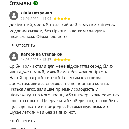
Отзывы
3
Лілія Петренко
26.06.2025 в 14:05
Делікатний, чистий та легкий чай із м'яким квітково-
медовим смаком, без гіркоти, з легким солодким
післясмаком. Обожнюю його.
Ответить
Катерина Степанюк
14.05.2025 в 13:57
Срібні Голки стали для мене відкриттям серед білих
чаїв.Дуже ніжний, м’який смак без жодної гіркоти.
Настій прозорий, світлий, із легким квітковим
ароматом, який заспокоює ще до першого ковтка.
П’ється легко, залишає приємну солодкість у
післясмаку. П’ю його вранці або ввечері, коли хочеться
тиші та спокою. Це ідеальний чай для тих, хто любить
щось делікатне й природне. Рекомендую всім, хто
шукає легкий чай без зайвих нот.
Ответить